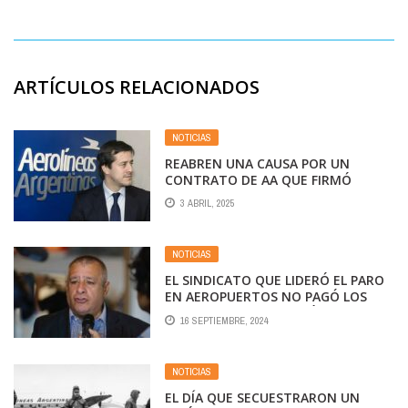
ARTÍCULOS RELACIONADOS
NOTICIAS
REABREN UNA CAUSA POR UN
CONTRATO DE AA QUE FIRMÓ
RECALDE
3 ABRIL, 2025
NOTICIAS
EL SINDICATO QUE LIDERÓ EL PARO
EN AEROPUERTOS NO PAGÓ LOS
APORTES A LA JUBILACIÓN NI LA
16 SEPTIEMBRE, 2024
OBRA SOCIAL DE SUS EMPLEADOS
NOTICIAS
EL DÍA QUE SECUESTRARON UN