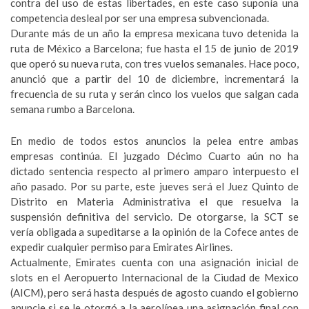
contra del uso de estas libertades, en este caso suponía una
competencia desleal por ser una empresa subvencionada.
Durante más de un año la empresa mexicana tuvo detenida la
ruta de México a Barcelona; fue hasta el 15 de junio de 2019
que operó su nueva ruta, con tres vuelos semanales. Hace poco,
anunció que a partir del 10 de diciembre, incrementará la
frecuencia de su ruta y serán cinco los vuelos que salgan cada
semana rumbo a Barcelona.
En medio de todos estos anuncios la pelea entre ambas
empresas continúa. El juzgado Décimo Cuarto aún no ha
dictado sentencia respecto al primero amparo interpuesto el
año pasado. Por su parte, este jueves será el Juez Quinto de
Distrito en Materia Administrativa el que resuelva la
suspensión definitiva del servicio. De otorgarse, la SCT se
vería obligada a supeditarse a la opinión de la Cofece antes de
expedir cualquier permiso para Emirates Airlines.
Actualmente, Emirates cuenta con una asignación inicial de
slots en el Aeropuerto Internacional de la Ciudad de Mexico
(AICM), pero será hasta después de agosto cuando el gobierno
anuncie si se le otorgó a la aerolínea una asignación final con