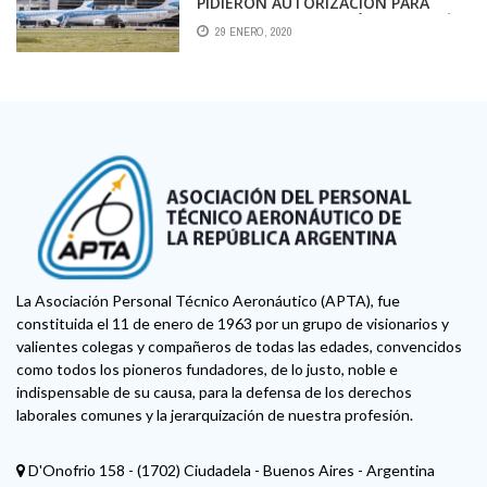
PIDIERON AUTORIZACIÓN PARA
EMITIR PASAJES EN DÓLARES Y ASÍ
29 ENERO, 2020
PODER VENDERLOS MÁS BARATOS
La Asociación Personal Técnico Aeronáutico (APTA), fue
constituida el 11 de enero de 1963 por un grupo de visionarios y
valientes colegas y compañeros de todas las edades, convencidos
como todos los pioneros fundadores, de lo justo, noble e
indispensable de su causa, para la defensa de los derechos
laborales comunes y la jerarquización de nuestra profesión.
D'Onofrio 158 - (1702) Ciudadela - Buenos Aires - Argentina