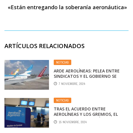
«Están entregando la soberanía aeronáutica»
ARTÍCULOS RELACIONADOS
NOTICIAS
ARDE AEROLÍNEAS: PELEA ENTRE
SINDICATOS Y EL GOBIERNO SE
APOYA EN LAS «LOW COST» PARA
7 NOVIEMBRE, 2024
NEUTRALIZAR PAROS
NOTICIAS
TRAS EL ACUERDO ENTRE
AEROLÍNEAS Y LOS GREMIOS, EL
GOBIERNO ANALIZA CÓMO AVANZAR
15 NOVIEMBRE, 2024
CON LA PRIVATIZACIÓN