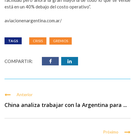
facilidad pero ahora la gran mayoría de todo lo que se vende
está en un 40% debajo del costo operativo”.
aviacionenarg
entina.com.ar/
TAGS
CRISIS
GREMIOS
COMPARTIR:
Anterior
China analiza trabajar con la Argentina para ...
Próximo