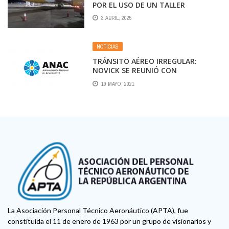
POR EL USO DE UN TALLER
SUSPENDIDO
3 ABRIL, 2025
NOTICIAS
TRÁNSITO AÉREO IRREGULAR:
NOVICK SE REUNIÓ CON
AUTORIDADES DE LA
19 MAYO, 2021
ADMINISTRACIÓN NACIONAL DE
AVIACIÓN CIVIL
La Asociación Personal Técnico Aeronáutico (APTA), fue
constituida el 11 de enero de 1963 por un grupo de visionarios y