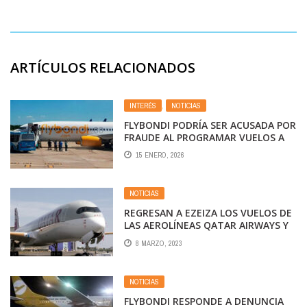
ARTÍCULOS RELACIONADOS
INTERÉS
,
NOTICIAS
FLYBONDI PODRÍA SER ACUSADA POR
FRAUDE AL PROGRAMAR VUELOS A
CONCIENCIA QUE NO IBA A PODER
15 ENERO, 2026
REALIZARLOS
NOTICIAS
REGRESAN A EZEIZA LOS VUELOS DE
LAS AEROLÍNEAS QATAR AIRWAYS Y
CUBANA
8 MARZO, 2023
NOTICIAS
FLYBONDI RESPONDE A DENUNCIA