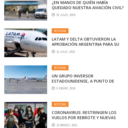
¿EN MANOS DE QUIÉN HABÍA
QUEDADO NUESTRA AVIACIÓN CIVIL?
22 JULIO, 2024
NOTICIAS
LATAM Y DELTA OBTUVIERON LA
APROBACIÓN ARGENTINA PARA SU
ACUERDO DE ASOCIACIÓN
11 JULIO, 2022
NOTICIAS
UN GRUPO INVERSOR
ESTADOUNIDENSE, A PUNTO DE
CERRAR LA COMPRA DE LA AÉREA
5 ENERO, 2019
NEUQUINA LASA
NOTICIAS
CORONAVIRUS: RESTRINGEN LOS
VUELOS POR REBROTE Y NUEVAS
CEPAS
12 MARZO, 2021