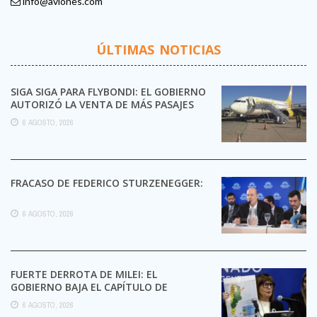
info@aviones.com
ÚLTIMAS NOTICIAS
SIGA SIGA PARA FLYBONDI: EL GOBIERNO
AUTORIZÓ LA VENTA DE MÁS PASAJES
6 AGOSTO, 2026
FRACASO DE FEDERICO STURZENEGGER:
6 AGOSTO, 2026
FUERTE DERROTA DE MILEI: EL
GOBIERNO BAJA EL CAPÍTULO DE
EXTRANJERIZACIÓN DE TIERRAS
6 AGOSTO, 2026