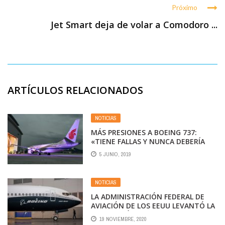
Próximo
Jet Smart deja de volar a Comodoro ...
ARTÍCULOS RELACIONADOS
NOTICIAS
MÁS PRESIONES A BOEING 737:
«TIENE FALLAS Y NUNCA DEBERÍA
VOLVER A VOLAR»
5 JUNIO, 2019
NOTICIAS
LA ADMINISTRACIÓN FEDERAL DE
AVIACIÓN DE LOS EEUU LEVANTÓ LA
PROHIBICIÓN DE VUELO A LOS
19 NOVIEMBRE, 2020
BOEING 737 MAX