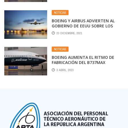
NOTICIAS
BOEING Y AIRBUS ADVIERTEN AL
GOBIERNO DE EEUU SOBRE LOS
RIESGOS DE LA TECNOLOGÍA 5G
23 DICIEMBRE, 2021
PARA LA AVIACIÓN
NOTICIAS
BOEING AUMENTA EL RITMO DE
FABRICACIÓN DEL B737MAX
3 ABRIL, 2023