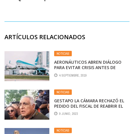
ARTÍCULOS RELACIONADOS
NOTICIAS
AERONÁUTICOS ABREN DIÁLOGO
PARA EVITAR CRISIS ANTES DE
ELECCIONES DE OCTUBRE
4 SEPTIEMBRE, 2019
NOTICIAS
GESTAPO LA CÁMARA RECHAZÓ EL
PEDIDO DEL FISCAL DE REABRIR EL
JUICIO CONTRA «PATA» MEDINA
9 JUNIO, 2023
POR EXTORSIÓN Y OTROS DELITOS
NOTICIAS