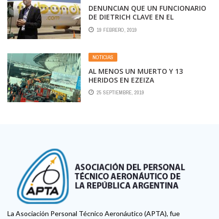
DENUNCIAN QUE UN FUNCIONARIO
DE DIETRICH CLAVE EN EL
AEROPUERTO EL PALOMAR TIENE
19 FEBRERO, 2019
DOS OFFSHORE EN PANAMÁ
NOTICIAS
AL MENOS UN MUERTO Y 13
HERIDOS EN EZEIZA
25 SEPTIEMBRE, 2019
La Asociación Personal Técnico Aeronáutico (APTA), fue