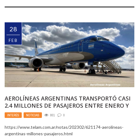
28
FEB
AEROLÍNEAS ARGENTINAS TRANSPORTÓ CASI
2.4 MILLONES DE PASAJEROS ENTRE ENERO Y
FEBRERO
INTERÉS
,
NOTICIAS
801
0
https://www.telam.com.ar/notas/202302/621174-aerolineas-
argentinas-millones-pasajeros.html