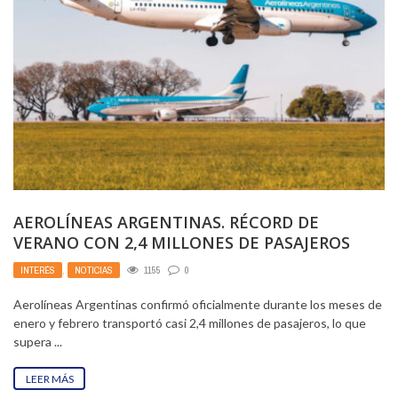
AEROLÍNEAS ARGENTINAS. RÉCORD DE
VERANO CON 2,4 MILLONES DE PASAJEROS
TRANSPORTADOS EN DOS MESES
INTERÉS
,
NOTICIAS
1155
0
Aerolíneas Argentinas confirmó oficialmente durante los meses de
enero y febrero transportó casi 2,4 millones de pasajeros, lo que
supera ...
LEER MÁS