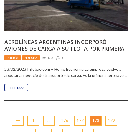
AEROLÍNEAS ARGENTINAS INCORPORÓ
AVIONES DE CARGA A SU FLOTA POR PRIMERA
VEZ EN 16 AÑOS
INTERÉS
,
NOTICIAS
1205
0
23/02/2023 Infobae.com – Home Economía La empresa vuelve a
apostar al negocio de transporte de carga. Es la primera aeronave ...
LEER MÁS
1
…
176
177
178
179