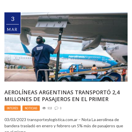
3
MAR
AEROLÍNEAS ARGENTINAS TRANSPORTÓ 2,4
MILLONES DE PASAJEROS EN EL PRIMER
BIMESTRE DEL AÑO
INTERÉS
,
NOTICIAS
918
0
03/03/2023 transporteylogistica.com.ar – Nota La aerolínea de
bandera trasladó en enero y febrero un 5% más de pasajeros que
en el mismo ...