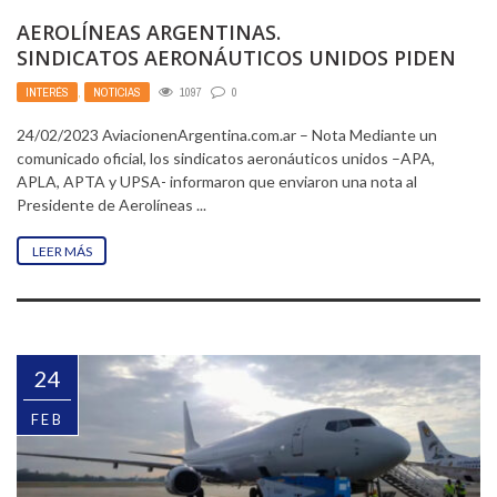
AEROLÍNEAS ARGENTINAS.
SINDICATOS AERONÁUTICOS UNIDOS PIDEN
REUNIÓN PARA RETOMAR PARITARIAS ANTE
INTERÉS
,
NOTICIAS
1097
0
LOS INDICES DE INFLACIÓN
24/02/2023 AviacionenArgentina.com.ar – Nota Mediante un
comunicado oficial, los sindicatos aeronáuticos unidos –APA,
APLA, APTA y UPSA- informaron que enviaron una nota al
Presidente de Aerolíneas ...
LEER MÁS
24
FEB