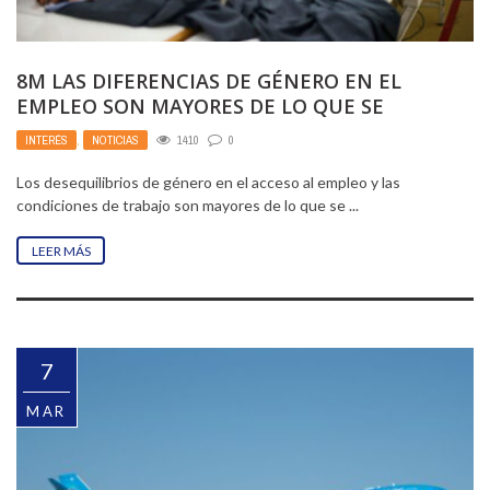
8M LAS DIFERENCIAS DE GÉNERO EN EL
EMPLEO SON MAYORES DE LO QUE SE
PENSABA, ...
INTERÉS
,
NOTICIAS
1410
0
Los desequilibrios de género en el acceso al empleo y las
condiciones de trabajo son mayores de lo que se ...
LEER MÁS
7
MAR