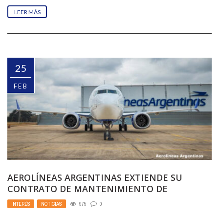
LEER MÁS
25
FEB
AEROLÍNEAS ARGENTINAS EXTIENDE SU
CONTRATO DE MANTENIMIENTO DE
MOTORES CON AIR FRANCE-KLM
INTERÉS
,
NOTICIAS
975
0