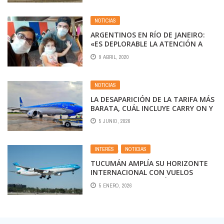
NOTICIAS
ARGENTINOS EN RÍO DE JANEIRO:
«ES DEPLORABLE LA ATENCIÓN A
LOS VARADOS, ES ‘ARREGLATE
9 ABRIL, 2020
COMO PUEDAS’
NOTICIAS
LA DESAPARICIÓN DE LA TARIFA MÁS
BARATA, CUÁL INCLUYE CARRY ON Y
CÓMO QUEDARON LOS PASAJES DE
5 JUNIO, 2026
AEROLÍNEAS ARGENTINAS
INTERÉS
,
NOTICIAS
TUCUMÁN AMPLÍA SU HORIZONTE
INTERNACIONAL CON VUELOS
DIRECTOS A FLORIANÓPOLIS
5 ENERO, 2026