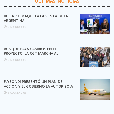
ÚLTIMAS NOTICIAS
BULLRICH MAQUILLA LA VENTA DE LA
ARGENTINA
5 AGOSTO, 2026
AUNQUE HAYA CAMBIOS EN EL
PROYECTO, LA CGT MARCHA AL
CONGRESO CONTRA LA LEY DE ...
5 AGOSTO, 2026
FLYBONDI PRESENTÓ UN PLAN DE
ACCIÓN Y EL GOBIERNO LA AUTORIZÓ A
SEGUIR OPERANDO
5 AGOSTO, 2026