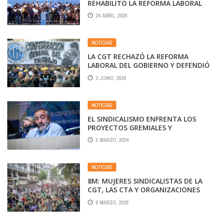
REHABILITÓ LA REFORMA LABORAL
DE JAVIER MILEI
24 ABRIL, 2026
NOTICIAS
LA CGT RECHAZÓ LA REFORMA
LABORAL DEL GOBIERNO Y DEFENDIÓ
LA LIBERTAD SINDICAL
3 JUNIO, 2026
NOTICIAS
EL SINDICALISMO ENFRENTA LOS
PROYECTOS GREMIALES Y
LABORALES DE MILEI
5 MARZO, 2024
NOTICIAS
8M: MUJERES SINDICALISTAS DE LA
CGT, LAS CTA Y ORGANIZACIONES
SOCIALES
6 MARZO, 2026