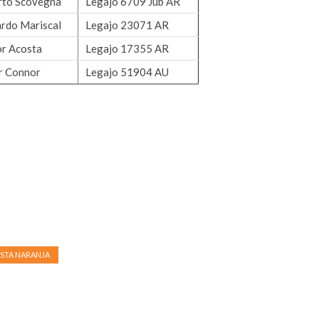
rto Scovegna
Legajo 6709 Jub AR
rdo Mariscal
Legajo 23071 AR
r Acosta
Legajo 17355 AR
r Connor
Legajo 51904 AU
ISTA NARANJA