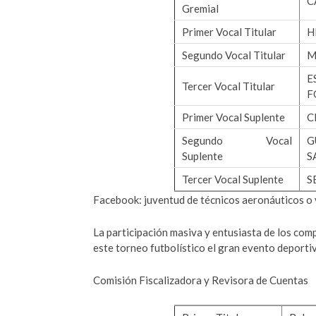
C
Gremial
Primer Vocal Titular
H
Segundo Vocal Titular
M
E
Tercer Vocal Titular
F
Primer Vocal Suplente
C
Segundo Vocal
G
Suplente
S
Tercer Vocal Suplente
S
Facebook: juventud de técnicos aeronáuticos o 
La participación masiva y entusiasta de los co
este torneo futbolístico el gran evento deportiv
Comisión Fiscalizadora y Revisora de Cuentas