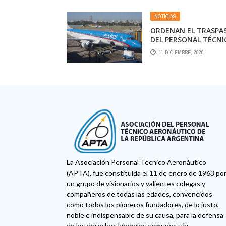
MITAD DEL SUELDO D
JUNIO
NOTICIAS
ORDENAN EL TRASPA
DEL PERSONAL TÉCNI
DE AUSTRAL A
11 DICIEMBRE, 2020
AEROLÍNEAS
ARGENTINAS
La Asociación Personal Técnico Aeronáutico
(APTA), fue constituida el 11 de enero de 1963 po
un grupo de visionarios y valientes colegas y
compañeros de todas las edades, convencidos
como todos los pioneros fundadores, de lo justo,
noble e indispensable de su causa, para la defensa
de los derechos laborales comunes y la