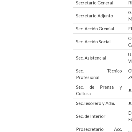
Secretario General
R
G
Secretario Adjunto
M
Sec. Acción Gremial
E
O
Sec. Acción Social
C
Sec. Asistencial
V
Sec. Técnico
G
Profesional
Z
Sec. de Prensa y
J
Cultura
Sec.Tesorero y Adm.
J
D
Sec. de Interior
F
Prosecretario Acc.