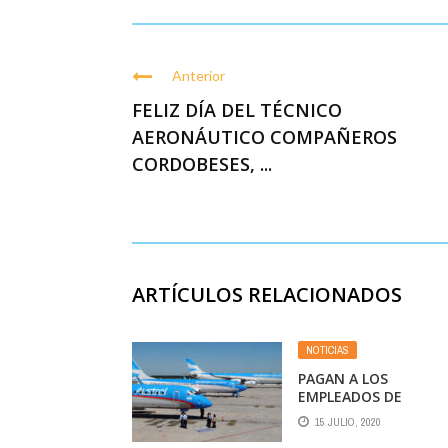
Anterior
FELIZ DÍA DEL TÉCNICO
AERONÁUTICO COMPAÑEROS
CORDOBESES, ...
ARTÍCULOS RELACIONADOS
NOTICIAS
PAGAN A LOS
EMPLEADOS DE
AEROLÍNEAS
15 JULIO, 2020
Y AUSTRAL LA SEGUN