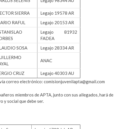
ARLOS SELENIS
Legajo 98344 AU
ECTOR SIERRA
Legajo 19578 AR
ARIO RAFUL
Legajo 20153 AR
STANISLAO
Legajo 81932
ORBES
FADEA
LAUDIO SOSA
Legajo 28334 AR
UILLERMO
ANAC
AYAL
ERGIO CRUZ
Legajo 40303 AU
vía correo electrónico: comisionjuvenilapta@gmail.com
mpañeros miembros de APTA, junto con sus allegados, hará de
o y social que debe ser.