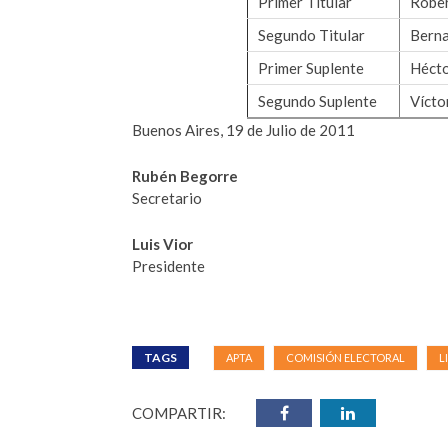
Primer Titular
Robe
Segundo Titular
Berna
Primer Suplente
Hécto
Segundo Suplente
Vícto
Buenos Aires, 19 de Julio de 2011
Rubén Begorre
Secretario
Luis Vior
Presidente
TAGS
APTA
COMISIÓN ELECTORAL
L
COMPARTIR: