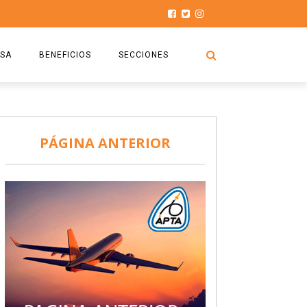
SA
BENEFICIOS
SECCIONES
O.S.P.T.A
NOTICIAS
COMISIÓN
HISTORIAS DE LUCHA
PÁGINA ANTERIOR
027
CAPACITACIÓN
PRENSA
DOCUMENTOS
SEGURIDAD AÉREA
SEGURO DE SEPELIOS
TURISMO Y RECREACIÓN
VIDEOS