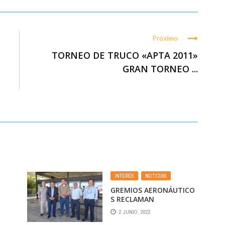
Próximo
TORNEO DE TRUCO «APTA 2011»
GRAN TORNEO ...
INTERÉS
,
NOTICIAS
GREMIOS AERONÁUTICO
S RECLAMAN
REAPERTURA DE
2 JUNIO, 2022
DA
PARITARIAS