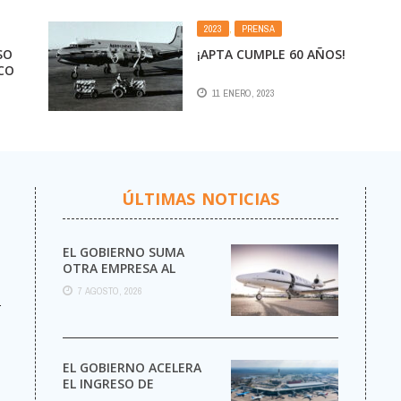
E
EN AEROLÍNEAS
ARGENTINAS
2023
,
PRENSA
SO
¡APTA CUMPLE 60 AÑOS!
CO
11 ENERO, 2023
ÚLTIMAS NOTICIAS
EL GOBIERNO SUMA
OTRA EMPRESA AL
NEGOCIO DE LOS VUELOS
7 AGOSTO, 2026
PRIVADOS
r
EL GOBIERNO ACELERA
EL INGRESO DE
AEROLÍNEAS