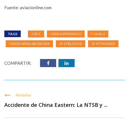
Fuente: aviacionline.com
TAGS
CATIC
CAZA SUPERSÓNICO
F-16 MLU
FUERZA AÉREA ARGENTINA
JF-17 BLOCK III
JF-17 THUNDER
COMPARTIR:
Anterior
Accidente de China Eastern: La NTSB y ...