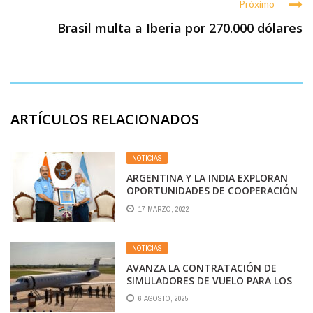
Próximo
Brasil multa a Iberia por 270.000 dólares
ARTÍCULOS RELACIONADOS
NOTICIAS
ARGENTINA Y LA INDIA EXPLORAN
OPORTUNIDADES DE COOPERACIÓN
BILATERAL EN INDUSTRIAS PARA LA
17 MARZO, 2022
DEFENSA
NOTICIAS
AVANZA LA CONTRATACIÓN DE
SIMULADORES DE VUELO PARA LOS
EMBRAER ERJ-140 DE LA FUERZA
6 AGOSTO, 2025
AÉREA ARGENTINA