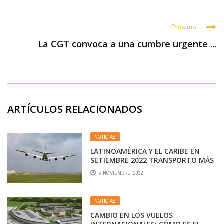
Próximo
La CGT convoca a una cumbre urgente ...
ARTÍCULOS RELACIONADOS
NOTICIAS
LATINOAMÉRICA Y EL CARIBE EN
SETIEMBRE 2022 TRANSPORTO MÁS
PASAJEROS QUE EN EL MISMO MES
5 NOVIEMBRE, 2022
2019
NOTICIAS
CAMBIO EN LOS VUELOS