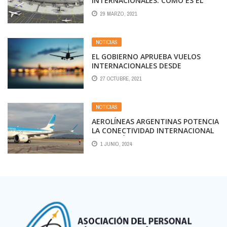
INTERNACIONALES: CÓMO ES EL
NUEVO CRONOGRAMA DISPUESTO
29 MARZO, 2021
POR LA ANAC
NOTICIAS
EL GOBIERNO APRUEBA VUELOS
INTERNACIONALES DESDE
NOVIEMBRE HASTA FIN DE AÑO
27 OCTUBRE, 2021
NOTICIAS
AEROLÍNEAS ARGENTINAS POTENCIA
LA CONECTIVIDAD INTERNACIONAL
DESDE CÓRDOBA CON NUEVAS
1 JUNIO, 2024
RUTAS