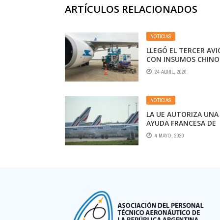
ARTÍCULOS RELACIONADOS
NOTICIAS
LLEGÓ EL TERCER AV
CON INSUMOS CHINO
PARA ARGENTINA
24 ABRIL, 2020
NOTICIAS
LA UE AUTORIZA UNA
AYUDA FRANCESA DE
7.000 MILLONES DE
4 MAYO, 2020
EUROS A AIR FRANCE