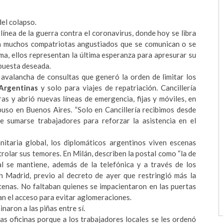
el colapso.
línea de la guerra contra el coronavirus, donde hoy se libra
ara muchos compatriotas angustiados que se comunican o se
ma, ellos representan la última esperanza para apresurar su
puesta deseada.
 avalancha de consultas que generó la orden de limitar los
Argentinas
y solo para viajes de repatriación. Cancillería
as y abrió nuevas líneas de emergencia, fijas y móviles, en
puso en Buenos Aires. “Solo en Cancillería recibimos desde
 sumarse trabajadores para reforzar la asistencia en el
anitaria global, los diplomáticos argentinos viven escenas
rolar sus temores. En Milán, describen la postal como “la de
al se mantiene, además de la telefónica y a través de los
n Madrid, previo al decreto de ayer que restringió más la
cenas. No faltaban quienes se impacientaron en las puertas
an el acceso para evitar aglomeraciones.
inaron a las piñas entre sí.
as oficinas porque a los trabajadores locales se les ordenó