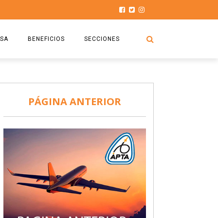
SA
BENEFICIOS
SECCIONES
O.S.P.T.A
NOTICIAS
COMISIÓN
HISTORIAS DE LUCHA
PÁGINA ANTERIOR
027
CAPACITACIÓN
PRENSA
DOCUMENTOS
SEGURIDAD AÉREA
SEGURO DE SEPELIOS
TURISMO Y RECREACIÓN
VIDEOS