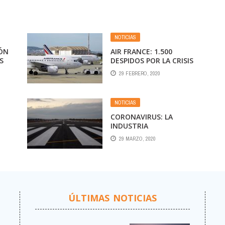
NOTICIAS
IÓN
AIR FRANCE: 1.500
S
DESPIDOS POR LA CRISIS
DEL CORONAVIRUS
29 FEBRERO, 2020
CHINO
NOTICIAS
CORONAVIRUS: LA
INDUSTRIA
AEROPORTUARIA ESTIMA
29 MARZO, 2020
PERDER INGRESOS POR
USD 70 MIL MILLONES
ÚLTIMAS NOTICIAS