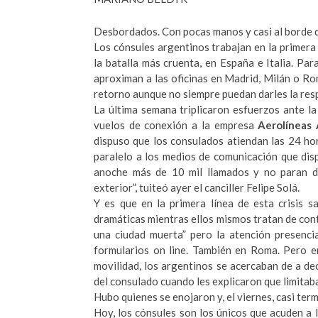
Desbordados. Con pocas manos y casi al borde d
Los cónsules argentinos trabajan en la primera 
la batalla más cruenta, en España e Italia. P
aproximan a las oficinas en Madrid, Milán o Ro
retorno aunque no siempre puedan darles la res
La última semana triplicaron esfuerzos ante la
vuelos de conexión a la empresa
Aerolíneas 
dispuso que los consulados atiendan las 24 hor
paralelo a los medios de comunicación que dis
anoche más de 10 mil llamados y no paran de
exterior”, tuiteó ayer el canciller Felipe Solá.
Y es que en la primera línea de esta crisis s
dramáticas mientras ellos mismos tratan de cont
una ciudad muerta” pero la atención presenci
formularios on line. También en Roma. Pero e
movilidad, los argentinos se acercaban de a de
del consulado cuando les explicaron que limitab
Hubo quienes se enojaron y, el viernes, casi term
Hoy, los cónsules son los únicos que acuden a l