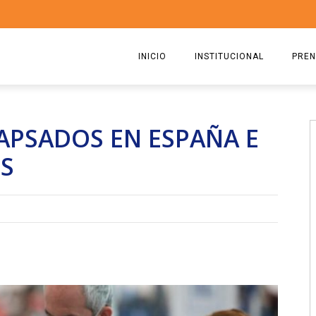
INICIO
INSTITUCIONAL
PREN
QUIENES SOMOS
2026
PSADOS EN ESPAÑA E
ESTATUTO
2025
OS
COMISIÓN DIRECTIVA 2023-2
2024
RICARDO CIRIELLI
2023
2022
2021
2020
2019