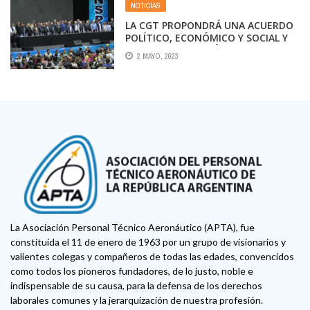
NOTICIAS
LA CGT PROPONDRÁ UNA ACUERDO
POLÍTICO, ECONÓMICO Y SOCIAL Y
UNA RENEGOCIACIÓN DE LA DEUDA
2 MAYO, 2023
CON EL FMI
La Asociación Personal Técnico Aeronáutico (APTA), fue
constituida el 11 de enero de 1963 por un grupo de visionarios y
valientes colegas y compañeros de todas las edades, convencidos
como todos los pioneros fundadores, de lo justo, noble e
indispensable de su causa, para la defensa de los derechos
laborales comunes y la jerarquización de nuestra profesión.