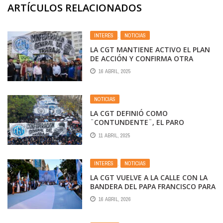
ARTÍCULOS RELACIONADOS
INTERÉS
,
NOTICIAS
LA CGT MANTIENE ACTIVO EL PLAN
DE ACCIÓN Y CONFIRMA OTRA
MOVILIZACIÓN PARA EL 30 DE ABRIL
16 ABRIL, 2025
NOTICIAS
LA CGT DEFINIÓ COMO
¨CONTUNDENTE¨, EL PARO
NACIONAL Y YA PREPARA UNA
11 ABRIL, 2025
NUEVA MOVILIZACIÓN NACIONAL
PARA EL DÍA DEL TRABAJADOR
INTERÉS
,
NOTICIAS
LA CGT VUELVE A LA CALLE CON LA
BANDERA DEL PAPA FRANCISCO PARA
CAPITALIZAR EL MALESTAR CON
16 ABRIL, 2026
MILEI