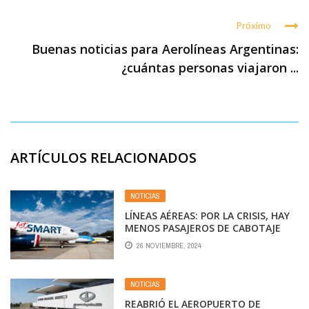
Próximo
Buenas noticias para Aerolíneas Argentinas:
¿cuántas personas viajaron ...
ARTÍCULOS RELACIONADOS
NOTICIAS
LÍNEAS AÉREAS: POR LA CRISIS, HAY
MENOS PASAJEROS DE CABOTAJE
PERO EL DÓLAR BARATO IMPULSA
26 NOVIEMBRE, 2024
VUELOS AL EXTERIOR
NOTICIAS
REABRIÓ EL AEROPUERTO DE