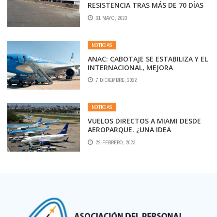
RESISTENCIA TRAS MÁS DE 70 DÍAS
CERRADO
31 MAYO, 2023
NOTICIAS
ANAC: CABOTAJE SE ESTABILIZA Y EL
INTERNACIONAL, MEJORA
7 DICIEMBRE, 2022
NOTICIAS
VUELOS DIRECTOS A MIAMI DESDE
AEROPARQUE. ¿UNA IDEA
DISPARATADA O UN PROYECTO
22 FEBRERO, 2023
CONCRETO PARA JULIO?