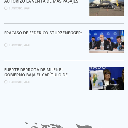
AUTORIZÓ LA VENTA DE MÁS PASAJES
6 AGOSTO, 2026
FRACASO DE FEDERICO STURZENEGGER:
6 AGOSTO, 2026
FUERTE DERROTA DE MILEI: EL
GOBIERNO BAJA EL CAPÍTULO DE
EXTRANJERIZACIÓN DE TIERRAS
6 AGOSTO, 2026