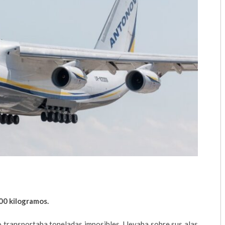
2018
2017
2016
2015
2014
2013
2012
2011
2010
00 kilogramos.
2009
 transportaba toneladas imposibles. Llevaba sobre sus alas