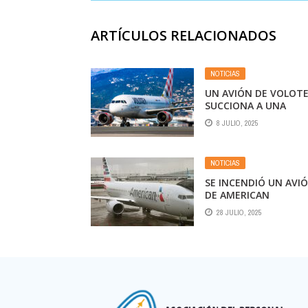
ARTÍCULOS RELACIONADOS
NOTICIAS
UN AVIÓN DE VOLOT
SUCCIONA A UNA
PERSONA ANTES DE
8 JULIO, 2025
DESPEGAR
NOTICIAS
SE INCENDIÓ UN AVI
DE AMERICAN
AIRLINES EN DENVER:
28 JULIO, 2025
IMÁGENES DE LA
EVACUACIÓN EN MED
DE LA PISTA