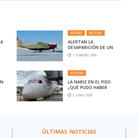
INTERÉS
,
NOTICIAS
EA
ALERTAN LA
DESAPARICIÓN DE UN
AVIÓN EN ALASKA EN EL
7 FEBRERO, 2025
QUE VIAJABAN 10
PERSONAS A BORDO
NOTICIAS
ÓN
LA NARIZ EN EL PISO
¿QUÉ PUDO HABER
 LAS
PASADO?
5 JUNIO, 2026
IO
ÚLTIMAS NOTICIAS