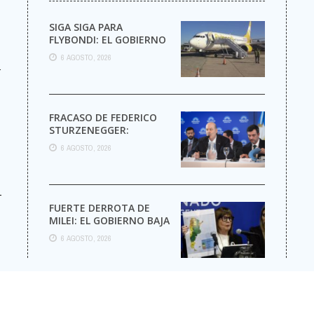
SIGA SIGA PARA
FLYBONDI: EL GOBIERNO
AUTORIZÓ LA VENTA DE
6 AGOSTO, 2026
MÁS PASAJES
r
FRACASO DE FEDERICO
STURZENEGGER:
6 AGOSTO, 2026
-
FUERTE DERROTA DE
MILEI: EL GOBIERNO BAJA
EL CAPÍTULO DE
6 AGOSTO, 2026
EXTRANJERIZACIÓN DE
TIERRAS
© Cop