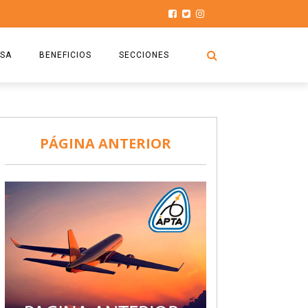
SA
BENEFICIOS
SECCIONES
O.S.P.T.A
NOTICIAS
COMISIÓN
HISTORIAS DE LUCHA
PÁGINA ANTERIOR
027
CAPACITACIÓN
PRENSA
DOCUMENTOS
SEGURIDAD AÉREA
SEGURO DE SEPELIOS
TURISMO Y RECREACIÓN
VIDEOS