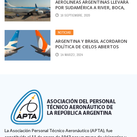
AEROLÍNEAS ARGENTINAS LLEVARÁ
POR SUDAMÉRICA A RIVER, BOCA,
RACING Y TIGRE PARA QUE
16 SEPTIEMBRE, 2020
DISPUTEN LA COPA LIBERTADORES
NOTICIAS
ARGENTINA Y BRASIL ACORDARON
POLÍTICA DE CIELOS ABIERTOS
ENTRE LOS DOS PAÍSES
14 MARZO, 2024
La Asociación Personal Técnico Aeronáutico (APTA), fue
constituida el 11 de enero de 1963 por un grupo de visionarios y