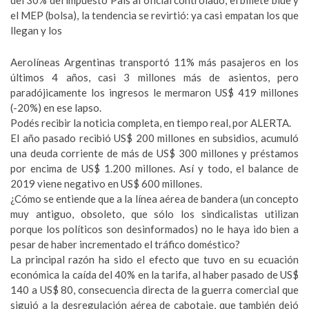
del 30% del impuesto País al oficial controlado, el billete blue y
el MEP (bolsa), la tendencia se revirtió: ya casi empatan los que
llegan y los
Aerolíneas Argentinas transportó 11% más pasajeros en los
últimos 4 años, casi 3 millones más de asientos, pero
paradójicamente los ingresos le mermaron US$ 419 millones
(-20%) en ese lapso.
Podés recibir la noticia completa, en tiempo real, por ALERTA.
El año pasado recibió US$ 200 millones en subsidios, acumuló
una deuda corriente de más de US$ 300 millones y préstamos
por encima de US$ 1.200 millones. Así y todo, el balance de
2019 viene negativo en US$ 600 millones.
¿Cómo se entiende que a la línea aérea de bandera (un concepto
muy antiguo, obsoleto, que sólo los sindicalistas utilizan
porque los políticos son desinformados) no le haya ido bien a
pesar de haber incrementado el tráfico doméstico?
La principal razón ha sido el efecto que tuvo en su ecuación
económica la caída del 40% en la tarifa, al haber pasado de US$
140 a US$ 80, consecuencia directa de la guerra comercial que
siguió a la desregulación aérea de cabotaje, que también dejó