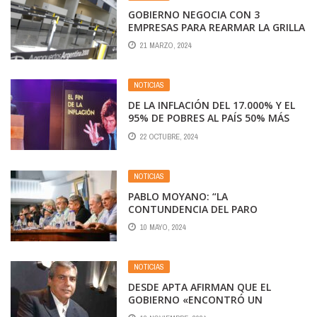
GOBIERNO NEGOCIA CON 3
EMPRESAS PARA REARMAR LA GRILLA
DE VUELOS
21 MARZO, 2024
NOTICIAS
DE LA INFLACIÓN DEL 17.000% Y EL
95% DE POBRES AL PAÍS 50% MÁS
RICO: LOS HITS INSOSTENIBLES DEL
22 OCTUBRE, 2024
DISCURSO ECONÓMICO DE MILEI
NOTICIAS
PABLO MOYANO: “LA
CONTUNDENCIA DEL PARO
DEMOSTRÓ QUE LA GRAN MAYORÍA
10 MAYO, 2024
DE LOS ARGENTINOS RECHAZA LAS
POLÍTICAS DEL GOBIERNO”
NOTICIAS
DESDE APTA AFIRMAN QUE EL
GOBIERNO «ENCONTRÓ UN
MOMENTO OPORTUNO» PARA