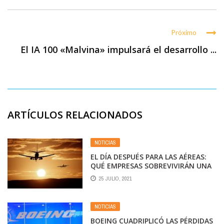
Próximo
El IA 100 «Malvina» impulsará el desarrollo ...
ARTÍCULOS RELACIONADOS
NOTICIAS
EL DÍA DESPUÉS PARA LAS AÉREAS:
QUÉ EMPRESAS SOBREVIVIRÁN UNA
VEZ QUE SE HAYA CONTROLADO LA
25 JULIO, 2021
PANDEMIA
NOTICIAS
BOEING CUADRIPLICÓ LAS PÉRDIDAS