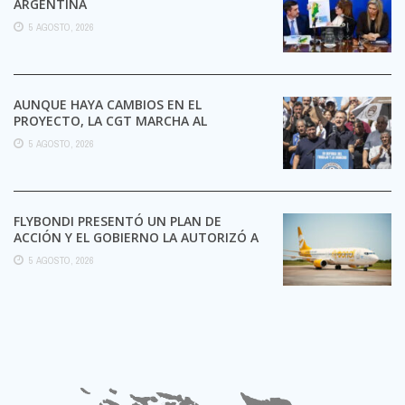
ARGENTINA
5 AGOSTO, 2026
AUNQUE HAYA CAMBIOS EN EL
PROYECTO, LA CGT MARCHA AL
CONGRESO CONTRA LA LEY DE ...
5 AGOSTO, 2026
FLYBONDI PRESENTÓ UN PLAN DE
ACCIÓN Y EL GOBIERNO LA AUTORIZÓ A
SEGUIR OPERANDO
5 AGOSTO, 2026