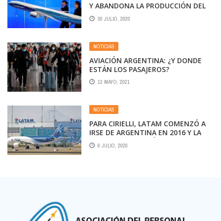
Y ABANDONA LA PRODUCCIÓN DEL
747
30 JULIO, 2020
NOTICIAS
AVIACIÓN ARGENTINA: ¿Y DONDE
ESTÁN LOS PASAJEROS?
13 MAYO, 2021
NOTICIAS
PARA CIRIELLI, LATAM COMENZÓ A
IRSE DE ARGENTINA EN 2016 Y LA
PANDEMIA ACELERÓ PLANES
6 JULIO, 2020