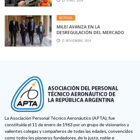
13 JUNIO, 2024
NOTICIAS
MILEI AVANZA EN LA
DESREGULACIÓN DEL MERCADO
AÉREO EN SU GUERRA CONTRA LA
11 NOVIEMBRE, 2024
“CASTA” SINDICAL
La Asociación Personal Técnico Aeronáutico (APTA), fue
constituida el 11 de enero de 1963 por un grupo de visionarios y
valientes colegas y compañeros de todas las edades, convencidos
como todos los pioneros fundadores, de lo justo, noble e