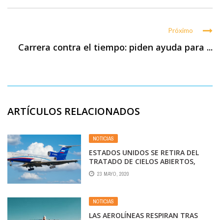
Próximo
Carrera contra el tiempo: piden ayuda para ...
ARTÍCULOS RELACIONADOS
NOTICIAS
ESTADOS UNIDOS SE RETIRA DEL
TRATADO DE CIELOS ABIERTOS,
ACUSANDO A RUSIA DE
23 MAYO, 2020
INCUMPLIRLO
NOTICIAS
LAS AEROLÍNEAS RESPIRAN TRAS