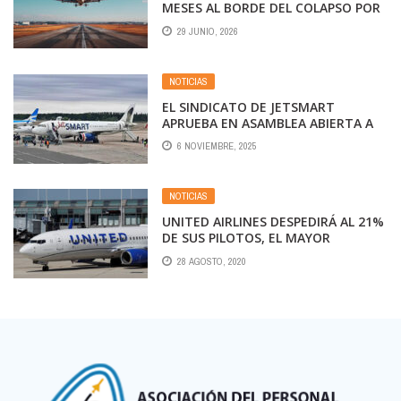
MESES AL BORDE DEL COLAPSO POR
EL COMBUSTIBLE
29 JUNIO, 2026
NOTICIAS
EL SINDICATO DE JETSMART
APRUEBA EN ASAMBLEA ABIERTA A
LOS AFILIADOS, POSTERGAR PARO Y
6 NOVIEMBRE, 2025
SEGUIR NEGOCIANDO LA
REINCORPORACIÓN DE
TRABAJADORES DESPEDIDOS Y UNA
NOTICIAS
URGENTE ACTUALIZACIÓN SALARIAL
UNITED AIRLINES DESPEDIRÁ AL 21%
DE SUS PILOTOS, EL MAYOR
RECORTE DE SU HISTORIA
28 AGOSTO, 2020