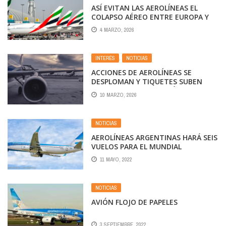
ASÍ EVITAN LAS AEROLÍNEAS EL
COLAPSO AÉREO ENTRE EUROPA Y
ASIA
4 MARZO, 2026
INTERÉS
,
NOTICIAS
ACCIONES DE AEROLÍNEAS SE
DESPLOMAN Y TIQUETES SUBEN
TRAS SUBIDA DEL PETRÓLEO POR
10 MARZO, 2026
GUERRA DE EE. UU. E IRÁN
NOTICIAS
AEROLÍNEAS ARGENTINAS HARÁ SEIS
VUELOS PARA EL MUNDIAL
11 MAYO, 2022
NOTICIAS
AVIÓN FLOJO DE PAPELES
3 SEPTIEMBRE, 2022