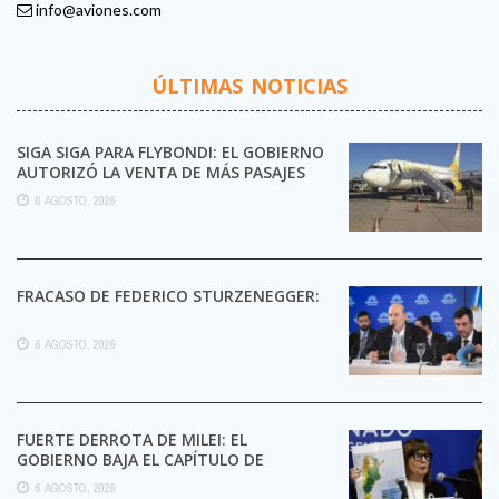
info@aviones.com
ÚLTIMAS NOTICIAS
SIGA SIGA PARA FLYBONDI: EL GOBIERNO
AUTORIZÓ LA VENTA DE MÁS PASAJES
6 AGOSTO, 2026
FRACASO DE FEDERICO STURZENEGGER:
6 AGOSTO, 2026
FUERTE DERROTA DE MILEI: EL
GOBIERNO BAJA EL CAPÍTULO DE
EXTRANJERIZACIÓN DE TIERRAS
6 AGOSTO, 2026