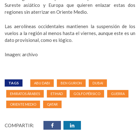
Sureste asiático y Europa que quieren enlazar estas dos
regiones sin aterrizar en Oriente Medio.
Las aerolíneas occidentales mantienen la suspensión de los
vuelos a la región al menos hasta el viernes, aunque este es un
dato provisional, como es lógico.
Imagen: archivo
TAGS
ABU DABI
BEN GURION
DUBAI
EMIRATOS ÁRABES
ETIHAD
GOLFO PÉRSICO
GUERRA
ORIENTE MEDIO
QATAR
COMPARTIR: