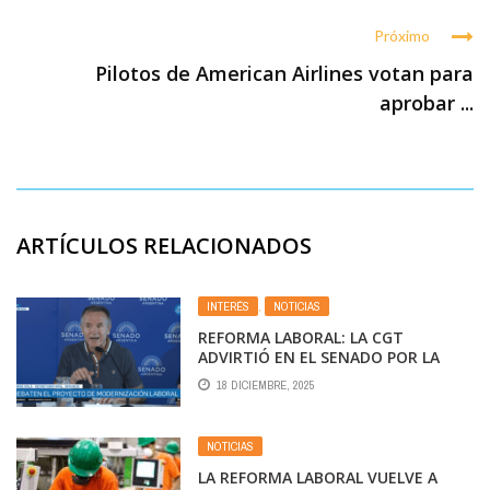
Próximo
Pilotos de American Airlines votan para
aprobar ...
ARTÍCULOS RELACIONADOS
INTERÉS
,
NOTICIAS
REFORMA LABORAL: LA CGT
ADVIRTIÓ EN EL SENADO POR LA
INCONSTITUCIONALIDAD DEL
18 DICIEMBRE, 2025
PROYECTO Y PIDIÓ UN “DEBATE
SERIO”
NOTICIAS
LA REFORMA LABORAL VUELVE A