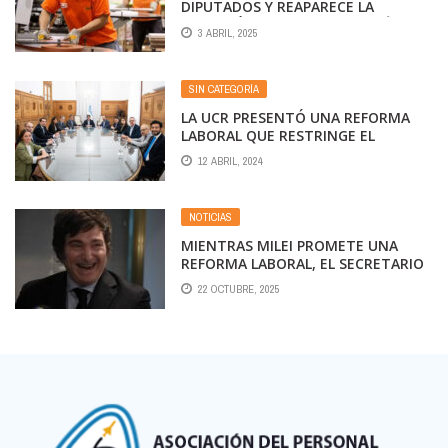
DIPUTADOS Y REAPARECE LA
DISCUSIÓN POR EL SALARIO MÍNIMO
3 ABRIL, 2025
SIN CATEGORÍA
LA UCR PRESENTÓ UNA REFORMA
LABORAL QUE RESTRINGE EL
DERECHO A HUELGA Y ELIMINA LAS
12 ABRIL, 2024
INDEMNIZACIONES
NOTICIAS
MIENTRAS MILEI PROMETE UNA
REFORMA LABORAL, EL SECRETARIO
DE TRABAJO EXPONE EN DIPUTADOS
22 OCTUBRE, 2025