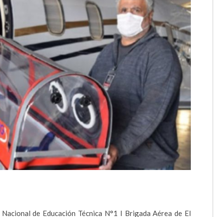
2018
2017
2016
2015
2014
2013
2012
2011
2010
2009
 Nacional de Educación Técnica N°1 I Brigada Aérea de El