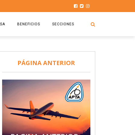
SA
BENEFICIOS
SECCIONES
O.S.P.T.A
NOTICIAS
COMISIÓN
HISTORIAS DE LUCHA
PÁGINA ANTERIOR
027
CAPACITACIÓN
PRENSA
DOCUMENTOS
SEGURIDAD AÉREA
SEGURO DE SEPELIOS
TURISMO Y RECREACIÓN
VIDEOS