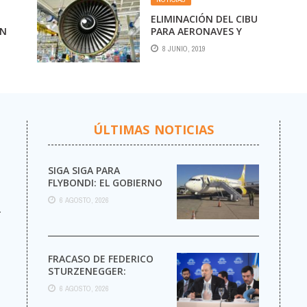
ELIMINACIÓN DEL CIBU
EN
PARA AERONAVES Y
PARTES AERONÁUTICAS
8 JUNIO, 2019
ÚLTIMAS NOTICIAS
SIGA SIGA PARA
FLYBONDI: EL GOBIERNO
AUTORIZÓ LA VENTA DE
6 AGOSTO, 2026
MÁS PASAJES
r
FRACASO DE FEDERICO
STURZENEGGER:
6 AGOSTO, 2026