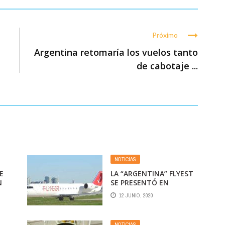
Próximo
Argentina retomaría los vuelos tanto
de cabotaje ...
NOTICIAS
E
LA “ARGENTINA” FLYEST
N
SE PRESENTÓ EN
A
CONCURSO DE
12 JUNIO, 2020
ACREEDORES
NOTICIAS