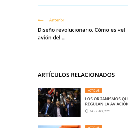
Anterior
Diseño revolucionario. Cómo es «el
avión del ...
ARTÍCULOS RELACIONADOS
NOTICIAS
LOS ORGANISMOS QU
REGULAN LA AVIACIÓ
SIGUEN ACÉFALOS Y L
14 ENERO, 2020
CÁMPORA PRESIONA
PARA QUEDARSE CON
TODO
NOTICIAS