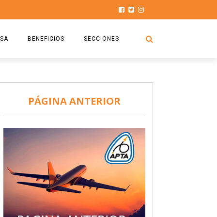
SA
BENEFICIOS
SECCIONES
O.S.P.T.A
NOTICIAS
COMISIÓN
HISTORIAS DE LUCHA
PÁGINA ANTERIOR
027
CAPACITACIÓN
PRENSA
DOCUMENTOS
SEGURIDAD AÉREA
SEGURO DE SEPELIOS
TURISMO Y RECREACIÓN
VIDEOS