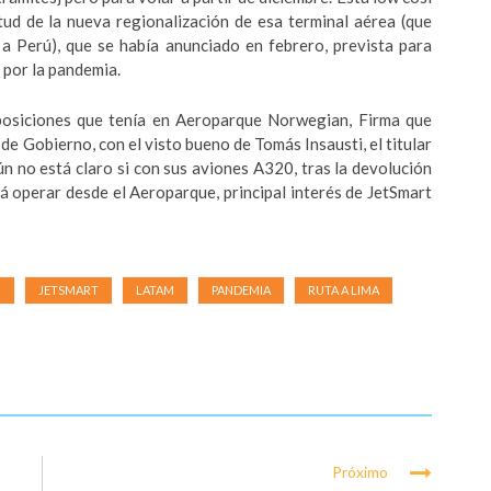
tud de la nueva regionalización de esa terminal aérea (que
 a Perú), que se había anunciado en febrero, prevista para
 por la pandemia.
 posiciones que tenía en Aeroparque Norwegian, Firma que
 de Gobierno, con el visto bueno de Tomás Insausti, el titular
n no está claro si con sus aviones A320, tras la devolución
rá operar desde el Aeroparque, principal interés de JetSmart
I
JETSMART
LATAM
PANDEMIA
RUTA A LIMA
Próximo