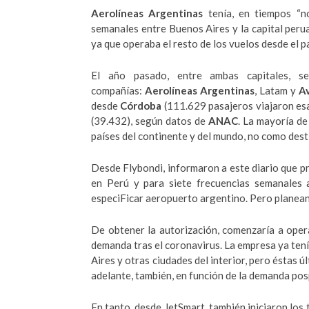
Aerolíneas Argentinas
tenía, en tiempos “no
semanales entre Buenos Aires y la capital perua
ya que operaba el resto de los vuelos desde el país
El año pasado, entre ambas capitales, s
compañías:
Aerolíneas Argentinas
, Latam y
A
desde
Córdoba
(111.629 pasajeros viajaron esa
(39.432), según datos de
ANAC
. La mayoría de
países del continente y del mundo, no como desti
Desde Flybondi, informaron a este diario que 
en Perú y para siete frecuencias semanales 
especiFicar aeropuerto argentino. Pero planean
De obtener la autorización, comenzaría a opera
demanda tras el coronavirus. La empresa ya tení
Aires y otras ciudades del interior, pero éstas 
adelante, también, en función de la demanda po
En tanto, desde JetSmart, también iniciaron los 