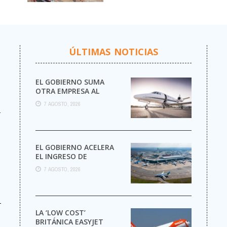
PERMISOS PARA VOLAR A
JETSMART
ÚLTIMAS NOTICIAS
EL GOBIERNO SUMA
OTRA EMPRESA AL
NEGOCIO DE LOS VUELOS
7 AGOSTO, 2026
PRIVADOS
r
EL GOBIERNO ACELERA
EL INGRESO DE
AEROLÍNEAS
7 AGOSTO, 2026
EXTRANJERAS CON
MENOS TRÁMITES
-
LA ‘LOW COST’
BRITÁNICA EASYJET