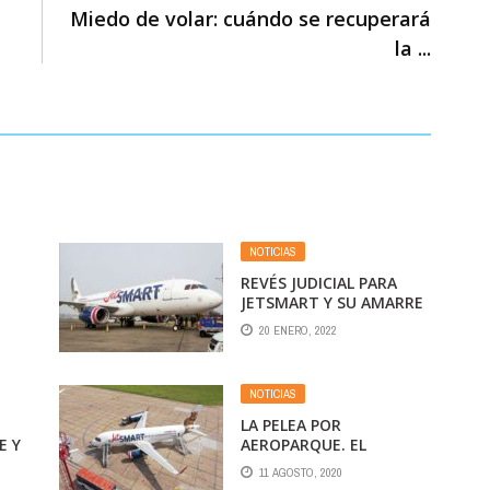
Miedo de volar: cuándo se recuperará
la ...
NOTICIAS
REVÉS JUDICIAL PARA
JETSMART Y SU AMARRE
EN AEROPARQUE
20 ENERO, 2022
SDE
NOTICIAS
LA PELEA POR
E Y
AEROPARQUE. EL
GOBIERNO AMENAZA
11 AGOSTO, 2020
CON QUITARLE LOS