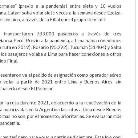
rmales” (previo a la pandemia) entre siete y 10 vuelos
na. Latam solía volar siete veces a la semana desde Ezeiza,
 incaico, a través de la Filial que el grupo tiene allí.
e transportaron 783.000 pasajeros a través de tres
vianca
Perú. Previo a la pandemia, a Lima había conexiones
 ruta en 2019), Rosario (95.292), Tucumán (51.404) y Salta
 los pasajeros volaba a Lima para hacer conexiones a otros
no Final.
presentaron ya el pedido de asignación como operador aéreo
a volar a partir de 2021 entre Lima y Buenos Aires, sin
 hacerlo desde El Palomar.
r la ruta durante 2021, de acuerdo a la reactivación de la
a autorizadas en la Argentina las rutas a Lima desde Buenos
últimas no son, por el momento, prioritarias. Se evaluarán más
spandemia.
trámites} pero para volar a partir de diciembre. Esta low cosí