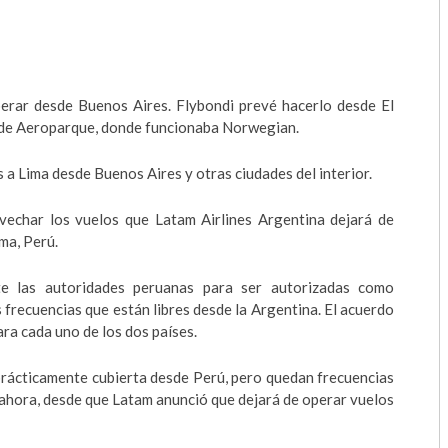
2018
2017
perar desde Buenos Aires. Flybondi prevé hacerlo desde El
2016
sde Aeroparque, donde funcionaba Norwegian.
2015
s a Lima desde Buenos Aires y otras ciudades del interior.
2014
vechar los vuelos que Latam Airlines Argentina dejará de
2013
ma, Perú.
2012
te las autoridades peruanas para ser autorizadas como
 frecuencias que están libres desde la Argentina. El acuerdo
2011
ra cada uno de los dos países.
2010
 prácticamente cubierta desde Perú, pero quedan frecuencias
s ahora, desde que Latam anunció que dejará de operar vuelos
2009