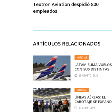
Textron Aviation despidió 800
empleados
ARTÍCULOS RELACIONADOS
NOTICIAS
LATAM SUMA VUELOS
CON SUS DISTINTAS
FILIALES A PARTIR DE
16 AGOSTO, 2024
OCTUBRE HACIA Y DE
AEROPARQUE,
MANTENIENDO SU
NOTICIAS
OFERTA A OTRAS
PROVINCIAS
LÍNEAS AÉREAS: EL
ARGENTINAS
CABOTAJE SE EXPAND
AUMENTA LA
10 ABRIL, 2023
PARTICIPACIÓN LOW