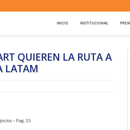
INICIO
INSTITUCIONAL
PREN
QUIENES SOMOS
2026
ART QUIEREN LA RUTA A
ESTATUTO
2025
A LATAM
COMISIÓN DIRECTIVA 2023-2
2024
RICARDO CIRIELLI
2023
2022
2021
2020
gocios – Pag. 15
2019