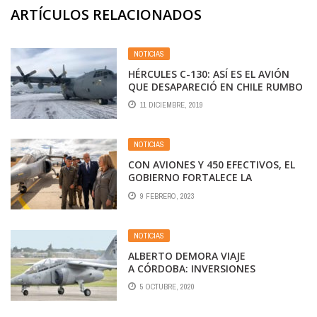
ARTÍCULOS RELACIONADOS
NOTICIAS
HÉRCULES C-130: ASÍ ES EL AVIÓN
QUE DESAPARECIÓ EN CHILE RUMBO
A LA ANTÁRTIDA CON 38 PERSONAS
11 DICIEMBRE, 2019
A BORDO
NOTICIAS
CON AVIONES Y 450 EFECTIVOS, EL
GOBIERNO FORTALECE LA
PRESENCIA MILITAR EN SANTA CRUZ
9 FEBRERO, 2023
NOTICIAS
ALBERTO DEMORA VIAJE
A CÓRDOBA: INVERSIONES
MILITARES Y SCHIARETTI
5 OCTUBRE, 2020