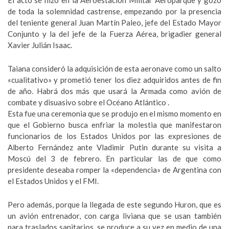
El acto se hizo en la Aeroestación Militar Aeroparque y gozó
de toda la solemnidad castrense, empezando por la presencia
del teniente general Juan Martín Paleo, jefe del Estado Mayor
Conjunto y la del jefe de la Fuerza Aérea, brigadier general
Xavier Julián Isaac.
Taiana consideró la adquisición de esta aeronave como un salto
«cualitativo» y prometió tener los diez adquiridos antes de fin
de año. Habrá dos más que usará la Armada como avión de
combate y disuasivo sobre el Océano Atlántico .
Esta fue una ceremonia que se produjo en el mismo momento en
que el Gobierno busca enfriar la molestia que manifestaron
funcionarios de los Estados Unidos por las expresiones de
Alberto Fernández ante Vladimir Putin durante su visita a
Moscú del 3 de febrero. En particular las de que como
presidente deseaba romper la «dependencia» de Argentina con
el Estados Unidos y el FMI.
Pero además, porque la llegada de este segundo Huron, que es
un avión entrenador, con carga liviana que se usan también
para traslados sanitarios, se produce a su vez en medio de una