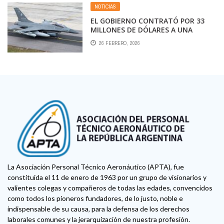
NOTICIAS
EL GOBIERNO CONTRATÓ POR 33
MILLONES DE DÓLARES A UNA
EMPRESA CANADIENSE PARA
26 FEBRERO, 2026
CAPACITAR A LOS PILOTOS DE LOS F-
16
La Asociación Personal Técnico Aeronáutico (APTA), fue
constituida el 11 de enero de 1963 por un grupo de visionarios y
valientes colegas y compañeros de todas las edades, convencidos
como todos los pioneros fundadores, de lo justo, noble e
indispensable de su causa, para la defensa de los derechos
laborales comunes y la jerarquización de nuestra profesión.