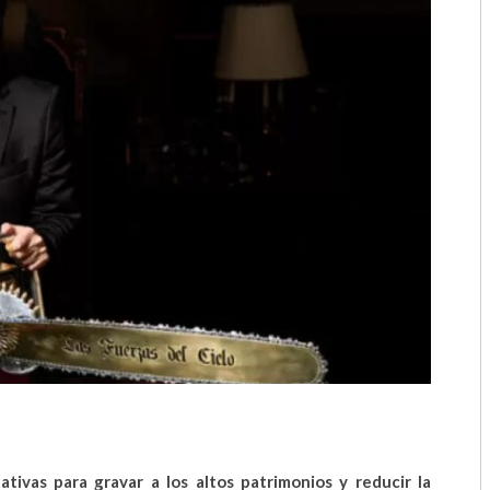
2018
2017
2016
2015
2014
2013
2012
2011
2010
2009
tivas para gravar a los altos patrimonios y reducir la