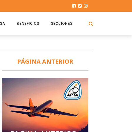
SA
BENEFICIOS
SECCIONES
O.S.P.T.A
NOTICIAS
COMISIÓN
HISTORIAS DE LUCHA
PÁGINA ANTERIOR
027
CAPACITACIÓN
PRENSA
DOCUMENTOS
SEGURIDAD AÉREA
SEGURO DE SEPELIOS
TURISMO Y RECREACIÓN
VIDEOS