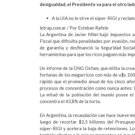
desigualdad, el Presidente va para el otro lad
A la UIA no le sirve el súper-RIGI y reclam
letrap.com.ar / Por Esteban Rafele
La Argentina de Javier Milei bajó impuestos a
Fiscal que dificulta penalidades por evasión, r
de garantía y desfinanció la Seguridad Socia
herramientas para que los ricos paguen más impu
Un informe de la ONG Oxfam, que milita la creac
fortunas de los megarricos con más de u$s 100
rápido que el promedio anual de los cinco años 
procesos de concentración como nunca antes: la
La mitad de la población del mundo posee el 
concentra el 43,8% de la torta.
En Argentina, la recaudación cae hace nueve m
luego de recortar $2,5 billones del Presupu
súper-RIGI y acelera la baja de retenciones. L