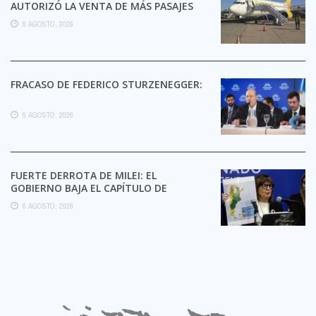
AUTORIZÓ LA VENTA DE MÁS PASAJES
6 AGOSTO, 2026
FRACASO DE FEDERICO STURZENEGGER:
6 AGOSTO, 2026
FUERTE DERROTA DE MILEI: EL
GOBIERNO BAJA EL CAPÍTULO DE
EXTRANJERIZACIÓN DE TIERRAS
6 AGOSTO, 2026