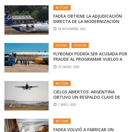
NOTICIAS
FADEA OBTIENE LA ADJUDICACIÓN
DIRECTA DE LA MODERNIZACIÓN
DEL LOCKHEED MARTIN L-100 DE LA
26 NOVIEMBRE, 2021
FUERZA AÉREA ARGENTINA
INTERÉS
,
NOTICIAS
FLYBONDI PODRÍA SER ACUSADA POR
FRAUDE AL PROGRAMAR VUELOS A
CONCIENCIA QUE NO IBA A PODER
15 ENERO, 2026
REALIZARLOS
NOTICIAS
CIELOS ABIERTOS: ARGENTINA
OBTUVO UN RESPALDO CLAVE DE
ESTADOS UNIDOS EN SEGURIDAD Y
7 MAYO, 2025
SE ABRE A MÁS AÉREAS
NOTICIAS
FADEA VOLVIÓ A FABRICAR UN