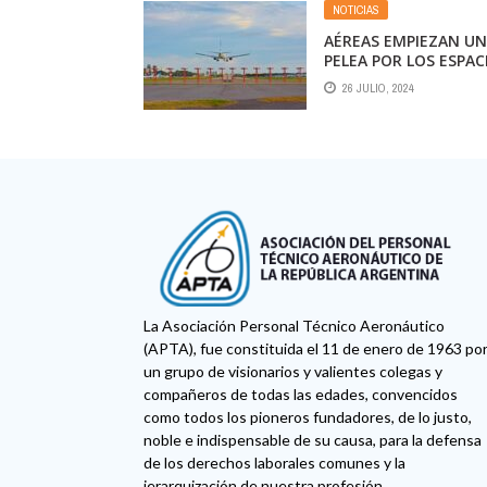
NOTICIAS
AÉREAS EMPIEZAN U
PELEA POR LOS ESPAC
QUE SE ABREN EN LO
26 JULIO, 2024
AEROPUERTOS
La Asociación Personal Técnico Aeronáutico
(APTA), fue constituida el 11 de enero de 1963 po
un grupo de visionarios y valientes colegas y
compañeros de todas las edades, convencidos
como todos los pioneros fundadores, de lo justo,
noble e indispensable de su causa, para la defensa
de los derechos laborales comunes y la
jerarquización de nuestra profesión.