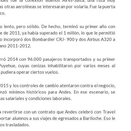
ndes fue la conexión Buenos Aires-Salta, una ruta muy
 otras aerolíneas se interesaran por volarla. Fue la puerta
co.
o lento, pero sólido. De hecho, terminó su primer año con
 de 2011, ya había superado el 1 millón, lo que le permitió
ndo incorporó dos Bombardier CRJ- 900 y dos Airbus A320 a
erano 2011-2012.
erró 2014 con 96.000 pasajeros transportados y su primer
uyehue, cuyas cenizas inhabilitaron por varios meses al
pudiera operar ciertos vuelos.
2015 y los controles de cambio atentaron contra el negocio,
anzó mínimos históricos para Andes. En ese escenario, se
s salariales y condiciones laborales.
a revertirse con un contrato que Andes celebró con Travel
sportar alumnos a sus viajes de egresados a Bariloche. Eso le
ros trasladados.