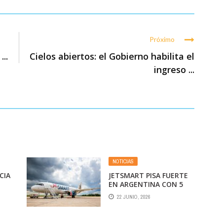
Próximo
..
Cielos abiertos: el Gobierno habilita el
ingreso ...
NOTICIAS
CIA
JETSMART PISA FUERTE
EN ARGENTINA CON 5
NUEVAS RUTAS Y 23
22 JUNIO, 2026
AVIONES