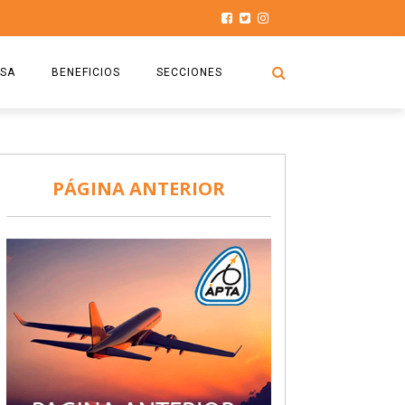
SA
BENEFICIOS
SECCIONES
O.S.P.T.A
NOTICIAS
COMISIÓN
HISTORIAS DE LUCHA
PÁGINA ANTERIOR
027
CAPACITACIÓN
PRENSA
DOCUMENTOS
SEGURIDAD AÉREA
SEGURO DE SEPELIOS
TURISMO Y RECREACIÓN
VIDEOS