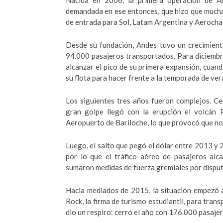
Nacida en 2006, la primera operación de A
demandada en ese entonces, que hizo que muchas
de entrada para Sol, Latam Argentina y Aerocha
Desde su fundación, Andes tuvo un crecimient
94.000 pasajeros transportados. Para diciembre
alcanzar el pico de su primera expansión, cua
su flota para hacer frente a la temporada de v
Los siguientes tres años fueron complejos. C
gran golpe llegó con la erupción el volcán P
Aeropuerto de Bariloche, lo que provocó que no 
Luego, el salto que pegó el dólar entre 2013 y 
por lo que el tráfico aéreo de pasajeros alc
sumaron medidas de fuerza gremiales por disputa
Hacia mediados de 2015, la situación empezó 
Rock, la firma de turismo estudiantil, para tran
dio un respiro: cerró el año con 176.000 pasaje