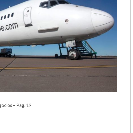
2018
2017
2016
2015
2014
2013
2012
2011
gocios – Pag. 19
2010
2009