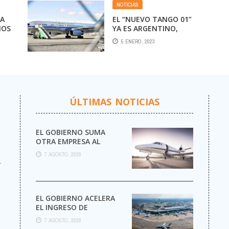
NOTICIAS
NA
EL “NUEVO TANGO 01”
IOS
YA ES ARGENTINO,
S
AUNQUE AÚN QUEDAN
5 ENERO, 2023
POR RESOLVER ALGUNOS
“PEQUEÑOS” DETALLES
ÚLTIMAS NOTICIAS
EL GOBIERNO SUMA
OTRA EMPRESA AL
NEGOCIO DE LOS VUELOS
7 AGOSTO, 2026
PRIVADOS
r
EL GOBIERNO ACELERA
EL INGRESO DE
AEROLÍNEAS
7 AGOSTO, 2026
EXTRANJERAS CON