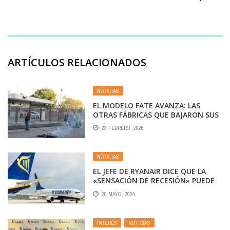
ARTÍCULOS RELACIONADOS
NOTICIAS
EL MODELO FATE AVANZA: LAS
OTRAS FÁBRICAS QUE BAJARON SUS
PERSIANAS
23 FEBRERO, 2026
NOTICIAS
EL JEFE DE RYANAIR DICE QUE LA
«SENSACIÓN DE RECESIÓN» PUEDE
ESTAR LIMITANDO EL AUMENTO DE
20 MAYO, 2024
LOS PRECIOS DE LOS BILLETES DE
AVIÓN
INTERÉS
,
NOTICIAS