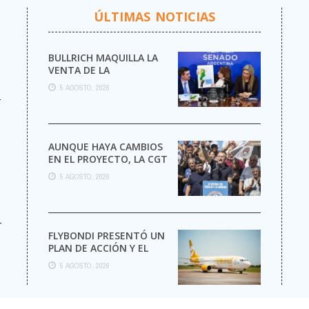
ÚLTIMAS NOTICIAS
BULLRICH MAQUILLA LA
VENTA DE LA
ARGENTINA
5 AGOSTO, 2026
r
AUNQUE HAYA CAMBIOS
EN EL PROYECTO, LA CGT
MARCHA AL CONGRESO
5 AGOSTO, 2026
CONTRA LA LEY DE ...
-
FLYBONDI PRESENTÓ UN
PLAN DE ACCIÓN Y EL
GOBIERNO LA AUTORIZÓ
5 AGOSTO, 2026
A SEGUIR OPERANDO