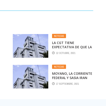
NOTICIAS
LA CGT TIENE
EXPECTATIVA DE QUE LA
CÓ
MOVILIZACIÓN DEL 18 DE
12 OCTUBRE, 2021
A
OCTUBRE SEA
«MULTITUDINARIA»
 Y
NOTICIAS
 «A
MOYANO, LA CORRIENTE
FEDERAL Y SASIA IRAN
JUNTOS AL CONFEDERAL
17 SEPTIEMBRE, 2021
A
VOZ
DE LA CGT