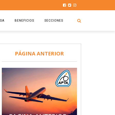
SA
BENEFICIOS
SECCIONES
O.S.P.T.A
NOTICIAS
COMISIÓN
HISTORIAS DE LUCHA
PÁGINA ANTERIOR
027
CAPACITACIÓN
PRENSA
DOCUMENTOS
SEGURIDAD AÉREA
SEGURO DE SEPELIOS
TURISMO Y RECREACIÓN
VIDEOS