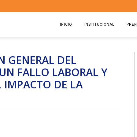
INICIO
INSTITUCIONAL
PREN
QUIENES SOMOS
2026
N GENERAL DEL
ESTATUTO
2025
UN FALLO LABORAL Y
COMISIÓN DIRECTIVA 2023-2
2024
L IMPACTO DE LA
RICARDO CIRIELLI
2023
2022
2021
2020
2019