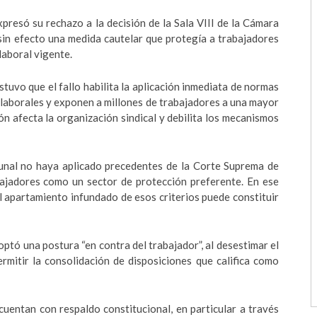
resó su rechazo a la decisión de la Sala VIII de la Cámara
sin efecto una medida cautelar que protegía a trabajadores
laboral vigente.
tuvo que el fallo habilita la aplicación inmediata de normas
s laborales y exponen a millones de trabajadores a una mayor
ón afecta la organización sindical y debilita los mecanismos
bunal no haya aplicado precedentes de la Corte Suprema de
bajadores como un sector de protección preferente. En ese
el apartamiento infundado de esos criterios puede constituir
optó una postura “en contra del trabajador”, al desestimar el
rmitir la consolidación de disposiciones que califica como
uentan con respaldo constitucional, en particular a través