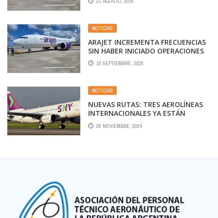
21 AGOSTO, 2025
NOTICIAS
ARAJET INCREMENTA FRECUENCIAS
SIN HABER INICIADO OPERACIONES
10 SEPTIEMBRE, 2025
NOTICIAS
NUEVAS RUTAS: TRES AEROLÍNEAS
INTERNACIONALES YA ESTÁN
HABILITADAS PARA VOLAR EN LOS
26 NOVIEMBRE, 2024
CIELOS ABIERTOS ARGENTINOS