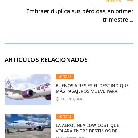
Próximo
Embraer duplica sus pérdidas en primer
trimestre ...
ARTÍCULOS RELACIONADOS
NOTICIAS
BUENOS AIRES ES EL DESTINO QUE
MÁS PASAJEROS MUEVE PARA
ARAJET
16 JUNIO, 2026
NOTICIAS
LA AEROLÍNEA LOW COST QUE
VOLARÁ ENTRE DESTINOS DE
ARGENTINA Y EL CARIBE