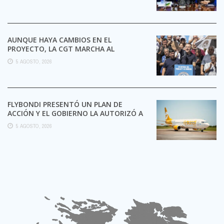
AUNQUE HAYA CAMBIOS EN EL
PROYECTO, LA CGT MARCHA AL
CONGRESO CONTRA LA LEY DE ...
5 AGOSTO, 2026
FLYBONDI PRESENTÓ UN PLAN DE
ACCIÓN Y EL GOBIERNO LA AUTORIZÓ A
SEGUIR OPERANDO
5 AGOSTO, 2026