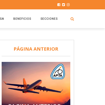
SA
BENEFICIOS
SECCIONES
O.S.P.T.A
NOTICIAS
COMISIÓN
HISTORIAS DE LUCHA
PÁGINA ANTERIOR
027
CAPACITACIÓN
PRENSA
DOCUMENTOS
SEGURIDAD AÉREA
SEGURO DE SEPELIOS
TURISMO Y RECREACIÓN
VIDEOS