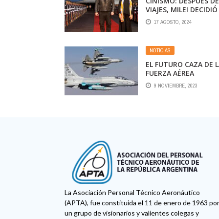
CINISMO: DESPUÉS DE
VIAJES, MILEI DECIDIÓ
CONTROLAR LOS VUE
17 AGOSTO, 2024
DE LOS GOBERNADOR
NOTICIAS
EL FUTURO CAZA DE 
FUERZA AÉREA
ARGENTINA, ENTRE
9 NOVIEMBRE, 2023
DECISIONES EN EL
CORTO PLAZO Y
REQUERIMIENTOS
FUTUROS
La Asociación Personal Técnico Aeronáutico
(APTA), fue constituida el 11 de enero de 1963 po
un grupo de visionarios y valientes colegas y