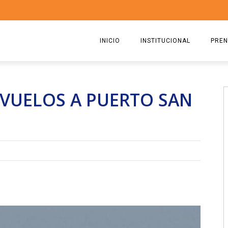
INICIO
INSTITUCIONAL
PREN
QUIENES SOMOS
2026
 VUELOS A PUERTO SAN
ESTATUTO
2025
COMISIÓN DIRECTIVA 2023-2
2024
RICARDO CIRIELLI
2023
2022
2021
2020
2019