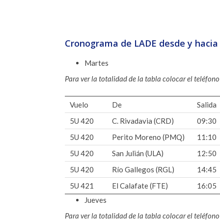
Cronograma de LADE desde y hacia 
Martes
Para ver la totalidad de la tabla colocar el teléfon
Vuelo
De
Salida
5U 420
C. Rivadavia (CRD)
09:30
5U 420
Perito Moreno (PMQ)
11:10
5U 420
San Julián (ULA)
12:50
5U 420
Río Gallegos (RGL)
14:45
5U 421
El Calafate (FTE)
16:05
Jueves
Para ver la totalidad de la tabla colocar el teléfon