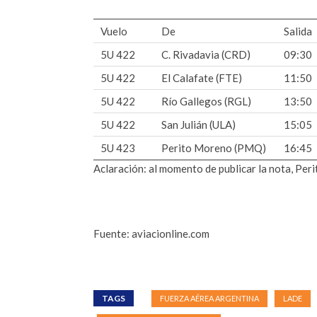
Vuelo
De
Salida
5U 422
C. Rivadavia (CRD)
09:30
5U 422
El Calafate (FTE)
11:50
5U 422
Río Gallegos (RGL)
13:50
5U 422
San Julián (ULA)
15:05
5U 423
Perito Moreno (PMQ)
16:45
Aclaración: al momento de publicar la nota, Per
Fuente: aviacionline.com
TAGS
FUERZA AÉREA ARGENTINA
LADE