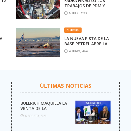
 12
FADEA FINALIZÓ LOS
TRABAJOS DE PDM Y
LOS
ENTREGA DEL HÉRCULES
5 JULIO, 2024
ES
KC-130H TC-69 “PUERTO
ARGENTINO” A LA
FUERZA AÉREA
NOTICIAS
ARGENTINA
LA
LA NUEVA PISTA DE LA
BASE PETREL ABRE LA
POSIBILIDAD DE VUELOS
4 JUNIO, 2024
DESDE USHUAIA
ÚLTIMAS NOTICIAS
BULLRICH MAQUILLA LA
VENTA DE LA
ARGENTINA
5 AGOSTO, 2026
r