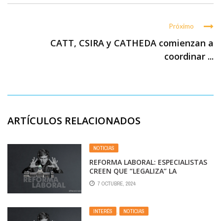
Próximo
CATT, CSIRA y CATHEDA comienzan a
coordinar ...
ARTÍCULOS RELACIONADOS
NOTICIAS
REFORMA LABORAL: ESPECIALISTAS
CREEN QUE “LEGALIZA” LA
INFORMALIDAD Y PODRÍA
7 OCTUBRE, 2024
AUMENTAR LA PRECARIEDAD DEL
EMPLEO
INTERÉS
,
NOTICIAS