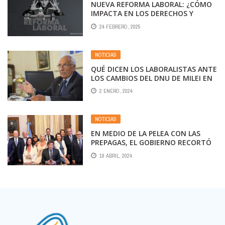
NUEVA REFORMA LABORAL: ¿CÓMO
IMPACTA EN LOS DERECHOS Y
BENEFICIOS DE LOS TRABAJADORES?
24 FEBRERO, 2025
NOTICIAS
QUÉ DICEN LOS LABORALISTAS ANTE
LOS CAMBIOS DEL DNU DE MILEI EN
EL RÉGIMEN DE EMPLEO
2 ENERO, 2024
NOTICIAS
EN MEDIO DE LA PELEA CON LAS
PREPAGAS, EL GOBIERNO RECORTÓ
35% EL GASTO EN SALUD
19 ABRIL, 2024