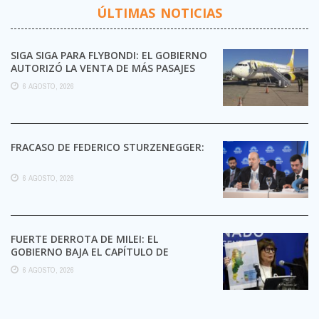
ÚLTIMAS NOTICIAS
SIGA SIGA PARA FLYBONDI: EL GOBIERNO
AUTORIZÓ LA VENTA DE MÁS PASAJES
6 AGOSTO, 2026
FRACASO DE FEDERICO STURZENEGGER:
6 AGOSTO, 2026
FUERTE DERROTA DE MILEI: EL
GOBIERNO BAJA EL CAPÍTULO DE
EXTRANJERIZACIÓN DE TIERRAS
6 AGOSTO, 2026