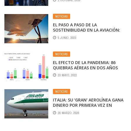
1 OCTUBRE, 2019
NOTICIAS
EL PASO A PASO DE LA
SOSTENIBILIDAD EN LA AVIACIÓN:
IATA PRESENTA SUS HOJAS DE
5 JUNIO, 2023
RUTAS PARA LOGRAR LA
NEUTRALIDAD DE CARBONO
NOTICIAS
EL EFECTO DE LA PANDEMIA: 86
QUIEBRAS AÉREAS EN DOS AÑOS
23 MAYO, 2022
NOTICIAS
ITALIA: SU ‘GRAN’ AEROLÍNEA GANA
DINERO POR PRIMERA VEZ EN
DÉCADAS
26 MARZO, 2026