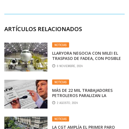
ARTÍCULOS RELACIONADOS
NOTICIAS
LLARYORA NEGOCIA CON MILEI EL
TRASPASO DE FADEA, CON POSIBLE
MANAGEMENT PRIVADO
6 NOVIEMBRE, 2024
NOTICIAS
MÁS DE 22 MIL TRABAJADORES
PETROLEROS PARALIZAN LA
REFINACIÓN Y DISTRIBUCIÓN DE
2 AGOSTO, 2024
COMBUSTIBLES EN PROTESTA
CONTRA EL IMPUESTO A LAS
GANANCIAS
NOTICIAS
LA CGT AMPLÍA EL PRIMER PARO