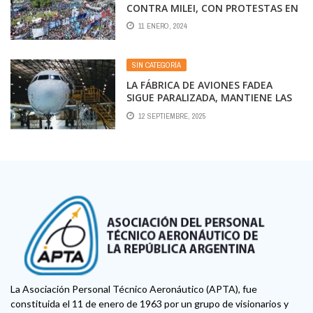
CONTRA MILEI, CON PROTESTAS EN
TODO EL PAÍS
11 ENERO, 2024
SIN CATEGORÍA
LA FÁBRICA DE AVIONES FADEA
SIGUE PARALIZADA, MANTIENE LAS
SUSPENSIONES Y CADA VEZ CORREN
12 SEPTIEMBRE, 2025
MÁS PELIGRO LOS 800 EMPLEOS
La Asociación Personal Técnico Aeronáutico (APTA), fue
constituida el 11 de enero de 1963 por un grupo de visionarios y