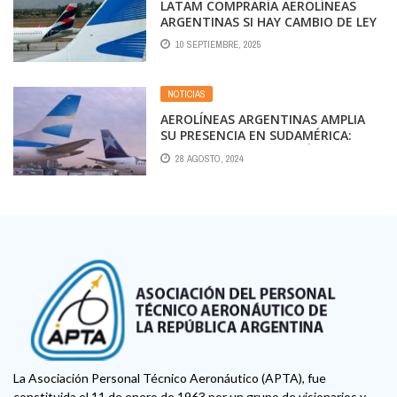
LATAM COMPRARÍA AEROLÍNEAS
ARGENTINAS SI HAY CAMBIO DE LEY
10 SEPTIEMBRE, 2025
NOTICIAS
AEROLÍNEAS ARGENTINAS AMPLIA
SU PRESENCIA EN SUDAMÉRICA:
LATAM COMERCIALIZARÁ SUS
28 AGOSTO, 2024
VUELOS
La Asociación Personal Técnico Aeronáutico (APTA), fue
constituida el 11 de enero de 1963 por un grupo de visionarios y