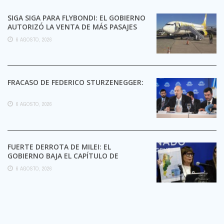
SIGA SIGA PARA FLYBONDI: EL GOBIERNO
AUTORIZÓ LA VENTA DE MÁS PASAJES
6 AGOSTO, 2026
FRACASO DE FEDERICO STURZENEGGER:
6 AGOSTO, 2026
FUERTE DERROTA DE MILEI: EL
GOBIERNO BAJA EL CAPÍTULO DE
EXTRANJERIZACIÓN DE TIERRAS
6 AGOSTO, 2026