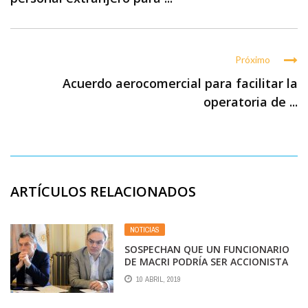
Próximo
Acuerdo aerocomercial para facilitar la
operatoria de ...
ARTÍCULOS RELACIONADOS
NOTICIAS
SOSPECHAN QUE UN FUNCIONARIO
DE MACRI PODRÍA SER ACCIONISTA
DE JETSMART, LA LOW COST QUE
10 ABRIL, 2019
OPERA EN EL PALOMAR