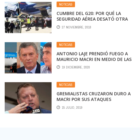
NOTICIAS
CUMBRE DEL G20: POR QUÉ LA
SEGURIDAD AÉREA DESATÓ OTRA
CRISIS CON GREMIOS
27 NOVIEMBRE, 2018
NOTICIAS
ANTONIO LAJE PRENDIÓ FUEGO A
MAURICIO MACRI EN MEDIO DE LAS
CRÍTICAS POR EL CIERRE DE EL
19 DICIEMBRE, 2020
PALOMAR
NOTICIAS
GREMIALISTAS CRUZARON DURO A
MACRI POR SUS ATAQUES
15 JULIO, 2019