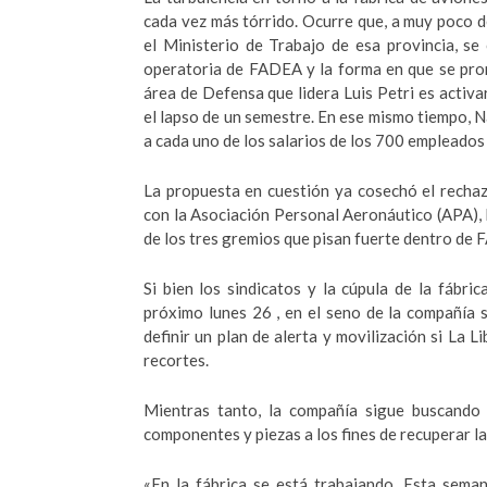
cada vez más tórrido. Ocurre que, a muy poco 
el Ministerio de Trabajo de esa provincia, se
operatoria de FADEA y la forma en que se promo
área de Defensa que lidera Luis Petri es activ
el lapso de un semestre. En ese mismo tiempo, 
a cada uno de los salarios de los 700 empleados 
La propuesta en cuestión ya cosechó el rechaz
con la Asociación Personal Aeronáutico (APA),
de los tres gremios que pisan fuerte dentro de
Si bien los sindicatos y la cúpula de la fábr
próximo lunes 26 , en el seno de la compañí
definir un plan de alerta y movilización si La
recortes.
Mientras tanto, la compañía sigue buscando 
componentes y piezas a los fines de recuperar l
«En la fábrica se está trabajando. Esta sema