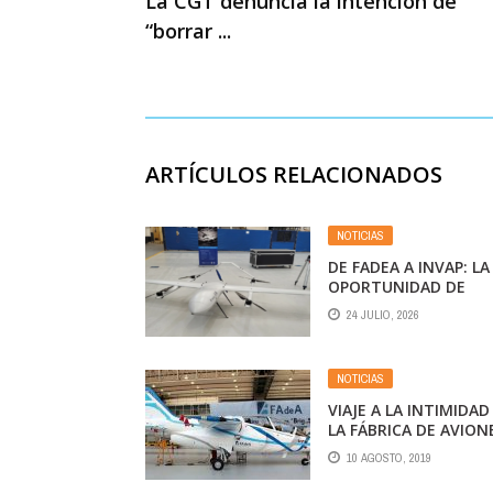
La CGT denuncia la intención de
“borrar ...
ARTÍCULOS RELACIONADOS
NOTICIAS
DE FADEA A INVAP: LA
OPORTUNIDAD DE
ARGENTINA PARA SER
24 JULIO, 2026
POTENCIA ANTE EL
AVANCE DE LA
INTELIGENCIA ARTIFIC
NOTICIAS
VIAJE A LA INTIMIDAD
LA FÁBRICA DE AVION
ARGENTINA
10 AGOSTO, 2019