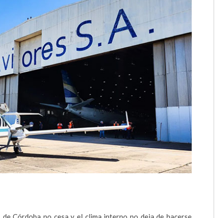
2018
2017
2016
2015
2014
2013
2012
2011
2010
2009
s de Córdoba no cesa y el clima interno no deja de hacerse