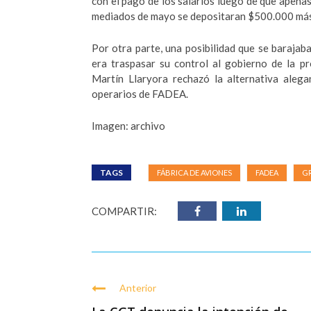
con el pago de los salarios luego de que apenas
mediados de mayo se depositaran $500.000 más 
Por otra parte, una posibilidad que se barajaba
era traspasar su control al gobierno de la p
Martín Llaryora rechazó la alternativa alega
operarios de FADEA.
Imagen: archivo
TAGS
FÁBRICA DE AVIONES
FADEA
G
COMPARTIR:
Anterior