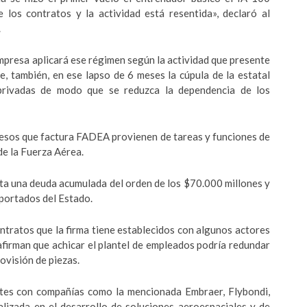
 los contratos y la actividad está resentida», declaró al
.
mpresa aplicará ese régimen según la actividad que presente
, también, en ese lapso de 6 meses la cúpula de la estatal
privadas de modo que se reduzca la dependencia de los
pesos que factura FADEA provienen de tareas y funciones de
e la Fuerza Aérea.
ta una deuda acumulada del orden de los $70.000 millones y
aportados del Estado.
ntratos que la firma tiene establecidos con algunos actores
firman que achicar el plantel de empleados podría redundar
ovisión de piezas.
ntes con compañías como la mencionada Embraer, Flybondi,
alizada en el desarrollo de soluciones aeroespaciales y de