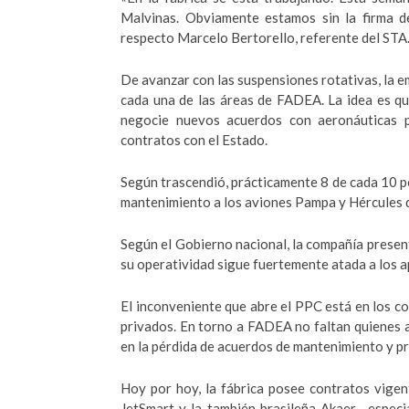
Malvinas. Obviamente estamos sin la firma de
respecto Marcelo Bertorello, referente del STA
De avanzar con las suspensiones rotativas, la e
cada una de las áreas de FADEA. La idea es que
negocie nuevos acuerdos con aeronáuticas 
contratos con el Estado.
Según trascendió, prácticamente 8 de cada 10 
mantenimiento a los aviones Pampa y Hércules d
Según el Gobierno nacional, la compañía presen
su operatividad sigue fuertemente atada a los 
El inconveniente que abre el PPC está en los co
privados. En torno a FADEA no faltan quienes a
en la pérdida de acuerdos de mantenimiento y pr
Hoy por hoy, la fábrica posee contratos vige
JetSmart y la también brasileña Akaer , especi