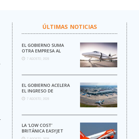
ÚLTIMAS NOTICIAS
EL GOBIERNO SUMA
OTRA EMPRESA AL
NEGOCIO DE LOS VUELOS
7 AGOSTO, 2026
PRIVADOS
r
EL GOBIERNO ACELERA
EL INGRESO DE
AEROLÍNEAS
7 AGOSTO, 2026
EXTRANJERAS CON
MENOS TRÁMITES
-
LA ‘LOW COST’
BRITÁNICA EASYJET
PASARÁ A MANOS DEL
7 AGOSTO, 2026