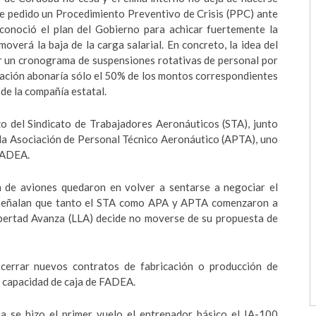
de pedido un Procedimiento Preventivo de Crisis (PPC) ante
 conoció el plan del Gobierno para achicar fuertemente la
verá la baja de la carga salarial. En concreto, la idea del
ar un cronograma de suspensiones rotativas de personal por
Nación abonaría sólo el 50% de los montos correspondientes
de la compañía estatal.
o del Sindicato de Trabajadores Aeronáuticos (
STA), junto
 la Asociación de Personal Técnico Aeronáutico (APTA), uno
 FADEA.
ica de aviones quedaron en volver a sentarse a negociar el
a señalan que tanto el STA como APA y APTA comenzaron a
 Libertad Avanza (LLA) decide no moverse de su propuesta de
cerrar nuevos contratos de fabricación o producción de
a capacidad de caja de FADEA.
na se hizo el primer vuelo el entrenador básico el IA-100