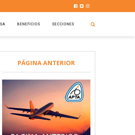
SA
BENEFICIOS
SECCIONES
O.S.P.T.A
NOTICIAS
COMISIÓN
HISTORIAS DE LUCHA
PÁGINA ANTERIOR
027
CAPACITACIÓN
PRENSA
DOCUMENTOS
SEGURIDAD AÉREA
SEGURO DE SEPELIOS
TURISMO Y RECREACIÓN
VIDEOS