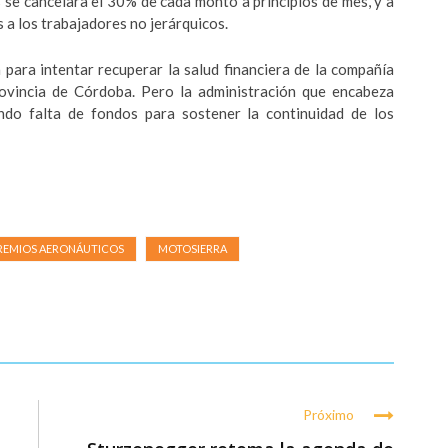
 se cancelara el 30% de cada monto a principios de mes, y a
a los trabajadores no jerárquicos.
 para intentar recuperar la salud financiera de la compañía
rovincia de Córdoba. Pero la administración que encabeza
ndo falta de fondos para sostener la continuidad de los
REMIOS AERONÁUTICOS
MOTOSIERRA
Próximo