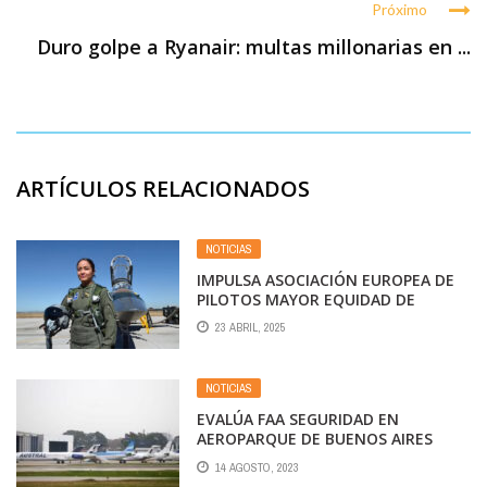
Próximo
Duro golpe a Ryanair: multas millonarias en ...
ARTÍCULOS RELACIONADOS
NOTICIAS
IMPULSA ASOCIACIÓN EUROPEA DE
PILOTOS MAYOR EQUIDAD DE
GÉNERO EN LA AVIACIÓN
23 ABRIL, 2025
NOTICIAS
EVALÚA FAA SEGURIDAD EN
AEROPARQUE DE BUENOS AIRES
14 AGOSTO, 2023