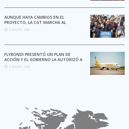
AUNQUE HAYA CAMBIOS EN EL
PROYECTO, LA CGT MARCHA AL
CONGRESO CONTRA LA LEY DE ...
5 AGOSTO, 2026
FLYBONDI PRESENTÓ UN PLAN DE
ACCIÓN Y EL GOBIERNO LA AUTORIZÓ A
SEGUIR OPERANDO
5 AGOSTO, 2026