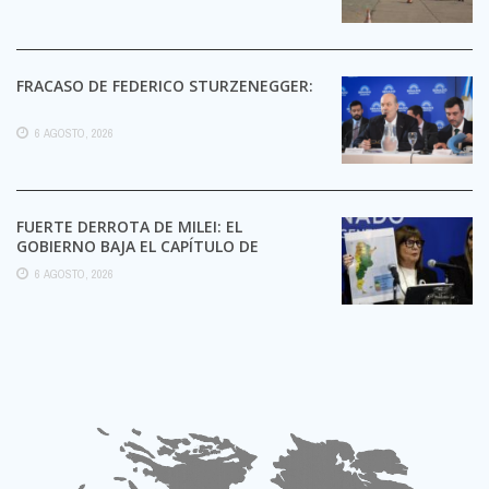
FRACASO DE FEDERICO STURZENEGGER:
6 AGOSTO, 2026
FUERTE DERROTA DE MILEI: EL
GOBIERNO BAJA EL CAPÍTULO DE
EXTRANJERIZACIÓN DE TIERRAS
6 AGOSTO, 2026