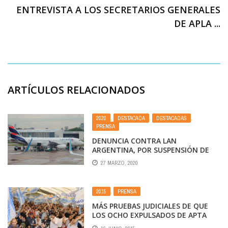
ENTREVISTA A LOS SECRETARIOS GENERALES
DE APLA ...
ARTÍCULOS RELACIONADOS
2020
,
DESTACADA
,
DESTACADAS
,
PRENSA
DENUNCIA CONTRA LAN
ARGENTINA, POR SUSPENSIÓN DE
PERSONAL Y REBAJA DEL 50% EN LOS
27 MARZO, 2020
SUELDOS
2015
,
PRENSA
MÁS PRUEBAS JUDICIALES DE QUE
LOS OCHO EXPULSADOS DE APTA
QUIEREN EL DINERO DE TODOS SUS