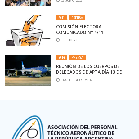
16 JUNIO, 2015
AFILIADOS
2011
,
PRENSA
COMISIÓN ELECTORAL
COMUNICADO N° 4/11
1 JULIO, 2011
2014
,
PRENSA
REUNIÓN DE LOS CUERPOS DE
DELEGADOS DE APTA DÍA 13 DE
NOVIEMBRE DE 2014
14 SEPTIEMBRE, 2014