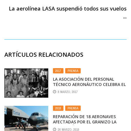
La aerolínea LASA suspendió todos sus vuelos
...
ARTÍCULOS RELACIONADOS
2017
,
PRENSA
LA ASOCIACIÓN DEL PERSONAL
TÉCNICO AERONÁUTICO CELEBRA EL
DÍA DE LA MUJER, HOMENAJEANDO A
8 MARZO, 2017
TODAS SUS COMPAÑERAS
TRABAJADORAS
2018
,
PRENSA
REPARACIÓN DE 18 AERONAVES
AFECTADAS POR EL GRANIZO LA
ASOCIACIÓN DEL PERSONAL
26 MARZO, 2018