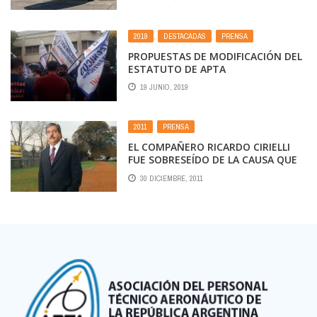
TÉCNICO AERONÁUTICO FELICITA A
SUS COMPAÑEROS DE
MANTENIMIENTO DE AEROLÍNEAS
2019
,
DESTACADAS
,
PRENSA
ARGENTINAS.
PROPUESTAS DE MODIFICACIÓN DEL
ESTATUTO DE APTA
19 JUNIO, 2019
2011
,
PRENSA
EL COMPAÑERO RICARDO CIRIELLI
FUE SOBRESEÍDO DE LA CAUSA QUE
POR CALUMNIAS E INJURIAS, LE
30 DICIEMBRE, 2011
INICIARA EL SECRETARIO DE
TRANSPORTE JUAN PABLO SCHIAVI