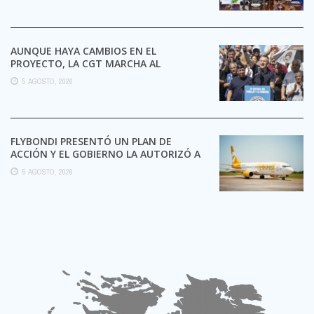
AUNQUE HAYA CAMBIOS EN EL
PROYECTO, LA CGT MARCHA AL
CONGRESO CONTRA LA LEY DE ...
5 AGOSTO, 2026
FLYBONDI PRESENTÓ UN PLAN DE
ACCIÓN Y EL GOBIERNO LA AUTORIZÓ A
SEGUIR OPERANDO
5 AGOSTO, 2026