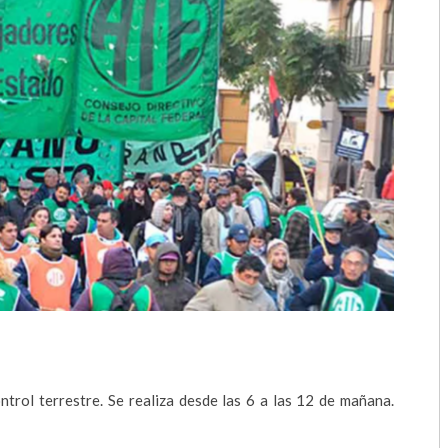
2018
2017
2016
2015
2014
2013
2012
2011
2010
ntrol terrestre. Se realiza desde las 6 a las 12 de mañana.
2009