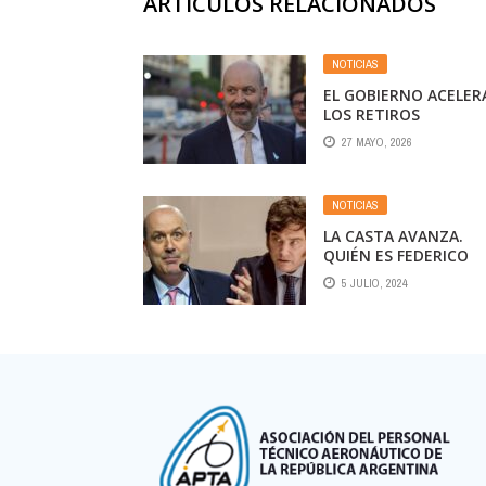
ARTÍCULOS RELACIONADOS
NOTICIAS
EL GOBIERNO ACELER
LOS RETIROS
VOLUNTARIOS Y AVA
27 MAYO, 2026
EN LA REDUCCIÓN DE
ORGANISMOS
DESCENTRALIZADOS
NOTICIAS
LA CASTA AVANZA.
QUIÉN ES FEDERICO
STURZENEGGER, EL
5 JULIO, 2024
NUEVO MINISTRO DE
DESREGULACIÓN Y
TRANSFORMACIÓN D
ESTADO