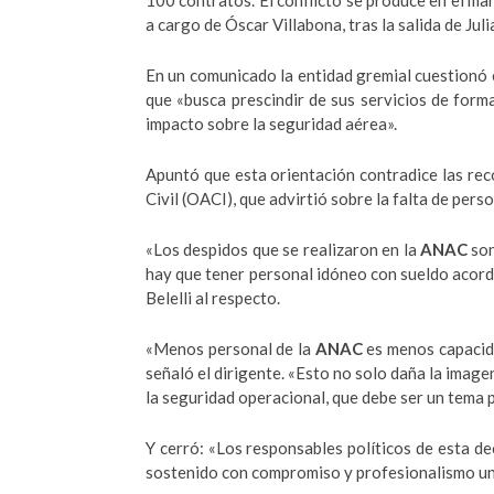
100 contratos. El conflicto se produce en el ma
a cargo de Óscar Villabona, tras la salida de Jul
En un comunicado la entidad gremial cuestionó 
que «busca prescindir de sus servicios de forma
impacto sobre la seguridad aérea».
Apuntó que esta orientación contradice las re
Civil (OACI), que advirtió sobre la falta de per
«Los despidos que se realizaron en la
ANAC
son
hay que tener personal idóneo con sueldo acorde
Belelli al respecto.
«Menos personal de la
ANAC
es menos capacida
señaló el dirigente. «Esto no solo daña la image
la seguridad operacional, que debe ser un tema p
Y cerró: «Los responsables políticos de esta d
sostenido con compromiso y profesionalismo un 