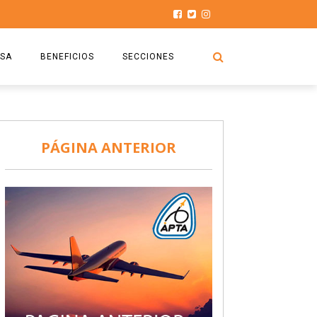
SA
BENEFICIOS
SECCIONES
O.S.P.T.A
NOTICIAS
COMISIÓN
HISTORIAS DE LUCHA
PÁGINA ANTERIOR
027
CAPACITACIÓN
PRENSA
DOCUMENTOS
SEGURIDAD AÉREA
SEGURO DE SEPELIOS
TURISMO Y RECREACIÓN
VIDEOS