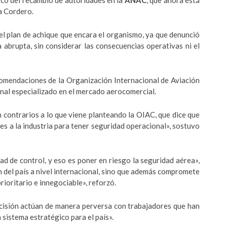
rco del recambio de autoridades en la
ANAC
, que ahora está
ia Cordero.
el plan de achique que encara el organismo, ya que denunció
 abrupta, sin considerar las consecuencias operativas ni el
comendaciones de la Organización Internacional de Aviación
sonal especializado en el mercado aerocomercial.
 contrarios a lo que viene planteando la OIAC, que dice que
s a la industria para tener seguridad operacional», sostuvo
d de control, y eso es poner en riesgo la seguridad aérea»,
n del país a nivel internacional, sino que además compromete
rioritario e innegociable», reforzó.
ecisión actúan de manera perversa con trabajadores que han
sistema estratégico para el país».