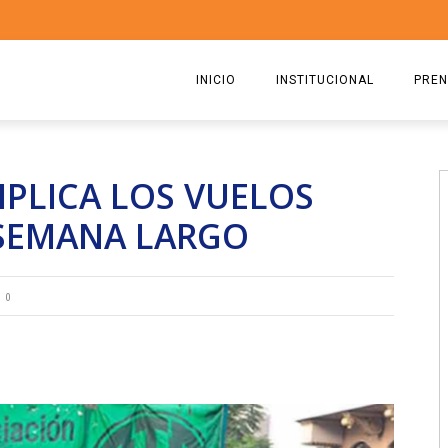
INICIO
INSTITUCIONAL
PREN
QUIENES SOMOS
2026
PLICA LOS VUELOS
ESTATUTO
2025
 SEMANA LARGO
COMISIÓN DIRECTIVA 2023-2
2024
RICARDO CIRIELLI
2023
0
2022
2021
2020
2019