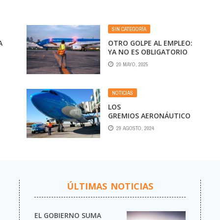
SIN CATEGORÍA
A
OTRO GOLPE AL EMPLEO:
YA NO ES OBLIGATORIO
NZA
CONTRATAR PERSONAL
20 MAYO, 2025
ARGENTINO EN AVIONES
NOTICIAS
LOS
GREMIOS AERONÁUTICO
S SORPRENDIERON CON
29 AGOSTO, 2024
UNA MEDIDA DE FUERZA
Y PROVOCARON
EL
DEMORAS Y
CANCELACIONES EN
EZEIZA
ÚLTIMAS NOTICIAS
EL GOBIERNO SUMA