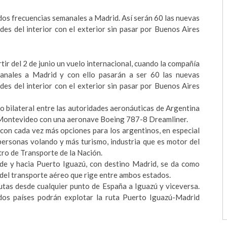
dos frecuencias semanales a Madrid. Así serán 60 las nuevas
es del interior con el exterior sin pasar por Buenos Aires
tir del 2 de junio un vuelo internacional, cuando la compañía
anales a Madrid y con ello pasarán a ser 60 las nuevas
es del interior con el exterior sin pasar por Buenos Aires
o bilateral entre las autoridades aeronáuticas de Argentina
en Montevideo con una aeronave Boeing 787-8 Dreamliner.
 con cada vez más opciones para los argentinos, en especial
s personas volando y más turismo, industria que es motor del
tro de Transporte de la Nación.
sde y hacia Puerto Iguazú, con destino Madrid, se da como
 del transporte aéreo que rige entre ambos estados.
rutas desde cualquier punto de España a Iguazú y viceversa.
dos países podrán explotar la ruta Puerto Iguazú-Madrid