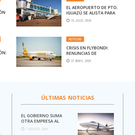
EL AEROPUERTO DE PTO.
IÓN
IGUAZÚ SE ALISTA PARA
SU PRIMER VUELO
31 JULIO, 2019
INTERCONTINENTAL
CON UNA TERMINAL
RENOVADA
Y
NOTICIAS
CRISIS EN FLYBONDI:
ÓN:
RENUNCIAS DE
DIRECTIVOS Y CIERRE DE
27 MAYO, 2026
RUTAS
ÚLTIMAS NOTICIAS
EL GOBIERNO SUMA
OTRA EMPRESA AL
NEGOCIO DE LOS VUELOS
7 AGOSTO, 2026
PRIVADOS
r