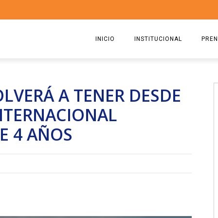
INICIO
INSTITUCIONAL
PREN
QUIENES SOMOS
2026
LVERÁ A TENER DESDE
ESTATUTO
2025
INTERNACIONAL
COMISIÓN DIRECTIVA 2023-2
2024
E 4 AÑOS
RICARDO CIRIELLI
2023
2022
2021
2020
2019