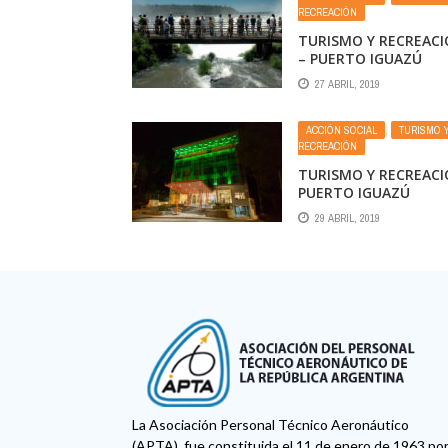
RECREACIÓN
TURISMO Y RECREAC
– PUERTO IGUAZÚ
27 ABRIL, 2019
ACCIÓN SOCIAL
,
TURISMO 
RECREACIÓN
TURISMO Y RECREACI
PUERTO IGUAZÚ
29 ABRIL, 2019
La Asociación Personal Técnico Aeronáutico
(APTA), fue constituida el 11 de enero de 1963 po