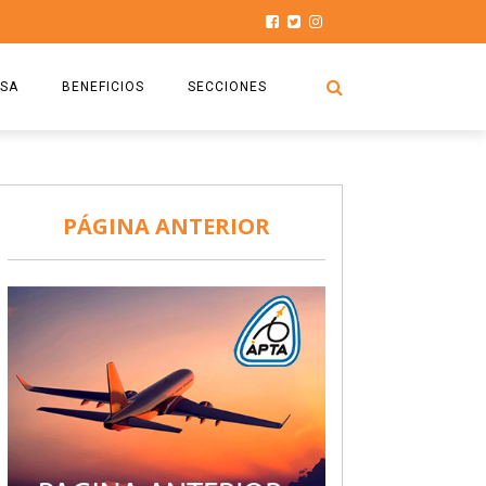
SA
BENEFICIOS
SECCIONES
O.S.P.T.A
NOTICIAS
COMISIÓN
HISTORIAS DE LUCHA
PÁGINA ANTERIOR
027
CAPACITACIÓN
PRENSA
DOCUMENTOS
SEGURIDAD AÉREA
SEGURO DE SEPELIOS
TURISMO Y RECREACIÓN
VIDEOS