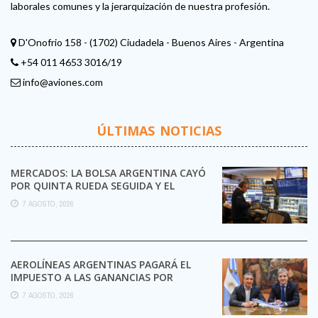
laborales comunes y la jerarquización de nuestra profesión.
D'Onofrio 158 - (1702) Ciudadela - Buenos Aires - Argentina
+54 011 4653 3016/19
info@aviones.com
ÚLTIMAS NOTICIAS
MERCADOS: LA BOLSA ARGENTINA CAYÓ
POR QUINTA RUEDA SEGUIDA Y EL
RIESGO PAÍS TOCÓ UN ...
7 AGOSTO, 2026
AEROLÍNEAS ARGENTINAS PAGARÁ EL
IMPUESTO A LAS GANANCIAS POR
PRIMERA VEZ EN SU HISTORIA
7 AGOSTO, 2026