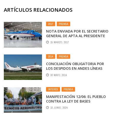
ARTÍCULOS RELACIONADOS
2017
,
PRENSA
NOTA ENVIADA POR EL SECRETARIO
GENERAL DE APTA AL PRESIDENTE
DEL ORSNA, POR HANGAR DE
15 MARZO, 2017
AUSTRAL
2014
,
PRENSA
CONCILIACIÓN OBLIGATORIA POR
LOS DESPIDOS EN ANDES LÍNEAS
AÉREAS. SE REINCORPORARON A LOS
30 MAYO, 2014
COMPAÑEROS DESPEDIDOS Y APTA
REINICIA NEGOCIACIONES
INTERÉS
,
PRENSA
MANIFESTACIÓN 12/06: EL PUEBLO
CONTRA LA LEY DE BASES
10 JUNIO, 2024