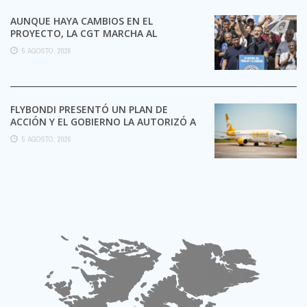
AUNQUE HAYA CAMBIOS EN EL
PROYECTO, LA CGT MARCHA AL
CONGRESO CONTRA LA LEY DE ...
5 AGOSTO, 2026
FLYBONDI PRESENTÓ UN PLAN DE
ACCIÓN Y EL GOBIERNO LA AUTORIZÓ A
SEGUIR OPERANDO
5 AGOSTO, 2026