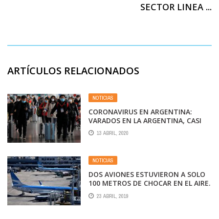
SECTOR LINEA ...
ARTÍCULOS RELACIONADOS
NOTICIAS
CORONAVIRUS EN ARGENTINA:
VARADOS EN LA ARGENTINA, CASI
100 MIL EXTRANJEROS PUDIERON
13 ABRIL, 2020
SALIR DEL PAÍS DESDE EL CIERRE DE
FRONTERAS
NOTICIAS
DOS AVIONES ESTUVIERON A SOLO
100 METROS DE CHOCAR EN EL AIRE.
POR RAZONES DE DIOS NO FUE UNA
23 ABRIL, 2019
TRAGEDIA.