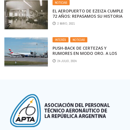
NOTICIAS
EL AEROPUERTO DE EZEIZA CUMPLE
72 AÑOS: REPASAMOS SU HISTORIA
2 MAYO, 2021
INTERÉS
,
NOTICIAS
PUSH-BACK DE CERTEZAS Y
RUMORES EN MODO ORO. A LOS
DOS CARGAMENTOS
24 JULIO, 2024
CONFIRMADOS… ¿SE SUMARÍA UN
TERCERO?. INTERCARGO EN LA
CADENA DE TRANSPORTE