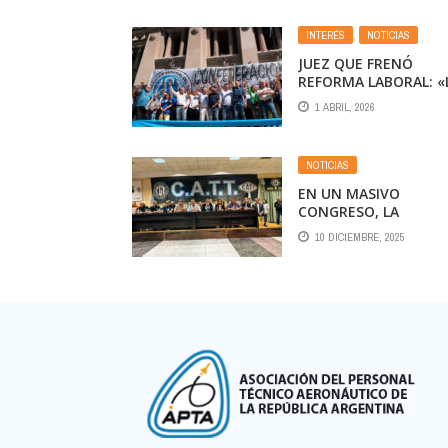
INTERÉS
,
NOTICIAS
JUEZ QUE FRENÓ
REFORMA LABORAL: «
CONSTITUCIÓN
1 ABRIL, 2026
NACIONAL NO PUEDE 
UN LIBRO OLVIDADO»
NOTICIAS
EN UN MASIVO
CONGRESO, LA
JUVENTUD DEL
10 DICIEMBRE, 2025
TRANSPORTE PIDIÓ 
PARTICIPACIÓN POLÍT
DE LOS TRABAJADORE
RECHAZÓ LA REFORM
LABORAL