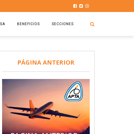
SA
BENEFICIOS
SECCIONES
O.S.P.T.A
NOTICIAS
COMISIÓN
HISTORIAS DE LUCHA
PÁGINA ANTERIOR
027
CAPACITACIÓN
PRENSA
DOCUMENTOS
SEGURIDAD AÉREA
SEGURO DE SEPELIOS
TURISMO Y RECREACIÓN
VIDEOS