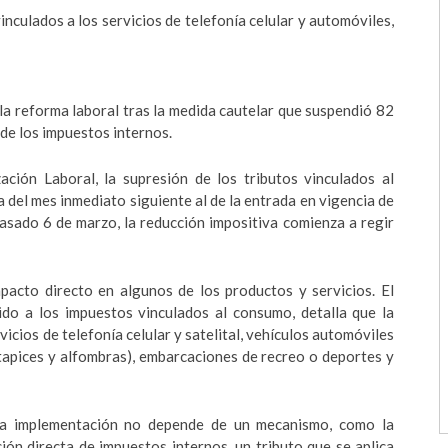
vinculados a los servicios de telefonía celular y automóviles,
la reforma laboral tras la medida cautelar que suspendió 82
 de los impuestos internos.
ción Laboral, la supresión de los tributos vinculados al
a del mes inmediato siguiente al de la entrada en vigencia de
asado 6 de marzo, la reducción impositiva comienza a regir
pacto directo en algunos de los productos y servicios. El
rido a los impuestos vinculados al consumo, detalla que la
rvicios de telefonía celular y satelital, vehículos automóviles
 tapices y alfombras), embarcaciones de recreo o deportes y
la implementación no depende de un mecanismo, como la
ción directa de impuestos internos, un tributo que se aplica