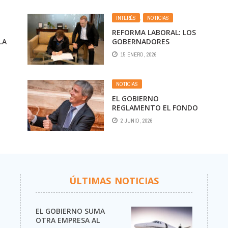
INTERÉS
,
NOTICIAS
REFORMA LABORAL: LOS
LA
GOBERNADORES
MUESTRAN DUDAS Y LE
15 ENERO, 2026
SER
COMPLICAN EL CAMINO A
JAVIER MILEI
NOTICIAS
EL GOBIERNO
REGLAMENTO EL FONDO
DE ASISTENCIA LABORAL
2 JUNIO, 2026
MÁS
Y LLEVA LAS
ICA
INDEMNIZACIONES AL
S Y
MERCADO FINANCIERO
A
ÚLTIMAS NOTICIAS
EL GOBIERNO SUMA
OTRA EMPRESA AL