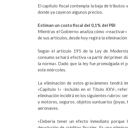
El capítulo fiscal contempla la baja de tributos 
donde ya cayeron algunos precios.
Estiman un costo fiscal del 0,1% del PBI
Mientras el Gobierno analiza cómo «reactivar» 
de sus artículos, desde hoy regirá la eliminación
Según el artículo 195 de la Ley de Moderniza
consumo se hará efectiva «a partir del primer dí
la norma». Dado que la ley fue promulgada el p
este miércoles.
La eliminación de estos gravámenes tendrá im
«Capítulo I» -incluido en el Título XXV-, refe
eliminación incidirá en los siguientes rubros: se
y motores, seguros, objetos suntuarios (joyas,
aeronaves.
«Debería tener un efecto inmediato porque 
devolución de créditos fiscales. Es una elimina