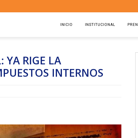
INICIO
INSTITUCIONAL
PREN
QUIENES SOMOS
2026
 YA RIGE LA
ESTATUTO
2025
IMPUESTOS INTERNOS
COMISIÓN DIRECTIVA 2023-2
2024
RICARDO CIRIELLI
2023
2022
2021
2020
2019