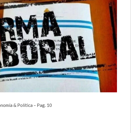
2018
2017
2016
2015
2014
2013
2012
2011
nomía & Política – Pag. 10
2010
2009