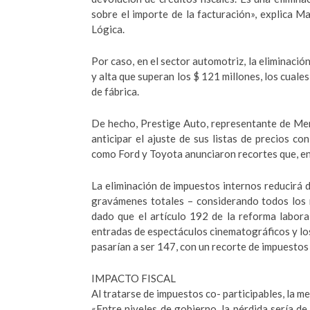
sobre el importe de la facturación», explica M
Lógica.
Por caso, en el sector automotriz, la eliminació
y alta que superan los $ 121 millones, los cuale
de fábrica.
De hecho, Prestige Auto, representante de Me
anticipar el ajuste de sus listas de precios c
como Ford y Toyota anunciaron recortes que, en
La eliminación de impuestos internos reducirá d
gravámenes totales – considerando todos los 
dado que el artículo 192 de la reforma labora
entradas de espectáculos cinematográficos y los
pasarían a ser 147, con un recorte de impuestos
IMPACTO FISCAL
Al tratarse de impuestos co- participables, la m
«Entre niveles de gobierno, la pérdida sería de 