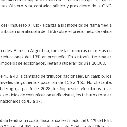
atías Olivero Vila, contador púbico y presidente de la ONG
n del «impuesto al lujo» alcanza a los modelos de gama media
s tributan una alícuota del 18% sobre el precio neto de salida
rcedes-Benz en Argentina, fue de las primeras empresas en
on reducciones del 13% en promedio. En sintonía, terminales
 modelos seleccionados, llegan a superar los u$s 20.000.
e 45 a 40 la cantidad de tributos nacionales. En cambio, los
niveles de gobierno- pasarían de 155 a 150. No obstante,
l deroga, a partir de 2028, los impuestos vinculados a las
 servicios de comunicación audiovisual, los tributos totales
 nacionales de 45 a 37.
edida tendría un costo fiscal anual estimado del 0,1% del PBI.
0,04 p.p. del PBI para la Nación y de 0,06 p.p. del PBI para