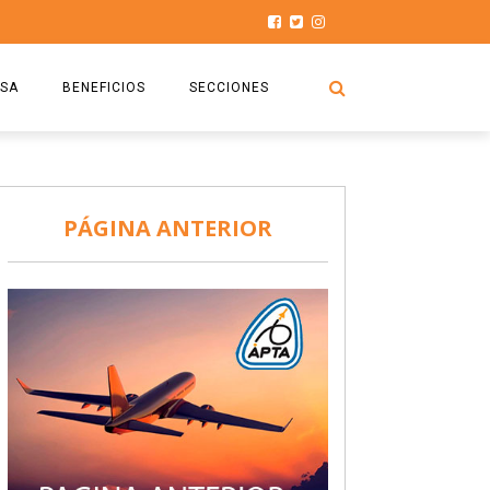
SA
BENEFICIOS
SECCIONES
O.S.P.T.A
NOTICIAS
COMISIÓN
HISTORIAS DE LUCHA
PÁGINA ANTERIOR
027
CAPACITACIÓN
PRENSA
DOCUMENTOS
SEGURIDAD AÉREA
SEGURO DE SEPELIOS
TURISMO Y RECREACIÓN
VIDEOS