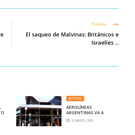
Próximo
de
El saqueo de Malvinas: Británicos e
Israelíes ...
NOTICIAS
,
AEROLÍNEAS
TO
ARGENTINAS VA A
ATENDER AL PÚBLICO
12 MARZO, 2025
SOLAMENTE EN EL
AEROPUERTO TENIENTE
CANDELARIA