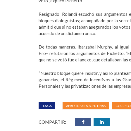
votó”, explicó Pichetto.
Resignado, Rolandi escuchó sus argumentos en
bloques dialoguistas; acompañado por la secre
admitió que si no estaban asegurados los votos e
acuerdo de un dictamen único.
De todas maneras, Ibarzabal Murphy, al igual 
Pro– refutaron los argumentos de Pichetto. “El
que no se votó fue el anexo, que detallaban las 
“Nuestro bloque quiere insistir, y así lo plantea
ganancias, el Régimen de Incentivos a las Gra
Personales y las privatizaciones de las empresas
TAGS
AEROLÍNEAS ARGENTINAS
CORREO 
COMPARTIR: