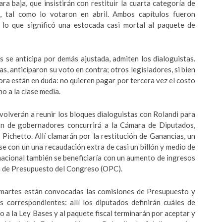
a baja, que insistirán con restituir la cuarta categoría de
, tal como lo votaron en abril. Ambos capítulos fueron
lo que significó una estocada casi mortal al paquete de
 se anticipa por demás ajustada, admiten los dialoguistas.
, anticiparon su voto en contra; otros legisladores, si bien
ora están en duda: no quieren pagar por tercera vez el costo
o a la clase media.
 volverán a reunir los bloques dialoguistas con Rolandi para
ión de gobernadores concurrirá a la Cámara de Diputados,
Pichetto. Allí clamarán por la restitución de Ganancias, un
se con un una recaudación extra de casi un billón y medio de
nacional también se beneficiaría con un aumento de ingresos
na de Presupuesto del Congreso (OPC).
e martes están convocadas las comisiones de Presupuesto y
s correspondientes: allí los diputados definirán cuáles de
 a la Ley Bases y al paquete fiscal terminarán por aceptar y