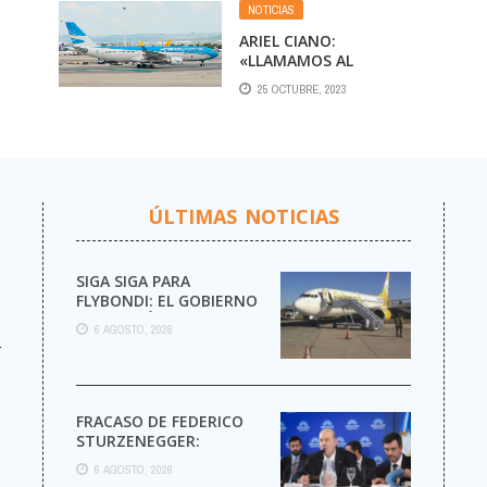
NOTICIAS
ARIEL CIANO:
«LLAMAMOS AL
GOBIERNO DE UNIDAD
25 OCTUBRE, 2023
NACIONAL QUE PROPONE
SERGIO MASSA»
ÚLTIMAS NOTICIAS
SIGA SIGA PARA
FLYBONDI: EL GOBIERNO
AUTORIZÓ LA VENTA DE
6 AGOSTO, 2026
MÁS PASAJES
r
FRACASO DE FEDERICO
STURZENEGGER:
6 AGOSTO, 2026