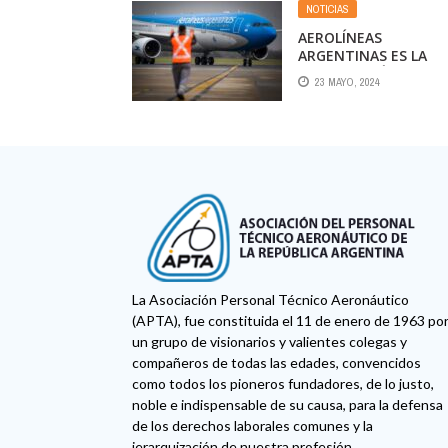
NOTICIAS
AEROLÍNEAS
ARGENTINAS ES LA
EMPRESA MÁS
23 MAYO, 2024
ATRACTIVA PARA
TRABAJAR EN EL PAÍS
La Asociación Personal Técnico Aeronáutico
(APTA), fue constituida el 11 de enero de 1963 po
un grupo de visionarios y valientes colegas y
compañeros de todas las edades, convencidos
como todos los pioneros fundadores, de lo justo,
noble e indispensable de su causa, para la defensa
de los derechos laborales comunes y la
jerarquización de nuestra profesión.