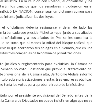
l insistirá. En la reunión con Rolandi, el oficialismo y los
ptarán los cambios que los senadores introdujeron en el
 anticipó LA NACION, consensuar un dictamen común para
e intente judicializar las dos leyes.
el oficialismo debería resignarse y dejar de lado las
n la bancada que preside Pichetto –que, junto a sus aliados
l oficialismo y a sus aliados de Pro se les complica la
 ello se suma que al menos la mitad del bloque radical, que
nir lo que acordaron sus colegas en el Senado, que en una
estas tres compañías de la nómina de privatizaciones.
o jurídico y reglamentario para excluirlas: la Cámara de
l Senado no votó. Sostienen que previo al tratamiento del
te provisional de la Cámara alta, Bartolomé Abdala, informó
pítulo sobre privatizaciones a estas tres empresas públicas.
 no tenía los votos para aprobar el resto de la iniciativa.
ítulo por el presidente provisional del Senado antes de la
 la Cámara de Diputados no puede insistir en algo que no se