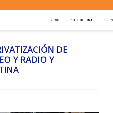
INICIO
INSTITUCIONAL
PREN
QUIENES SOMOS
2026
RIVATIZACIÓN DE
ESTATUTO
2025
EO Y RADIO Y
COMISIÓN DIRECTIVA 2023-2
2024
TINA
RICARDO CIRIELLI
2023
2022
2021
2020
2019